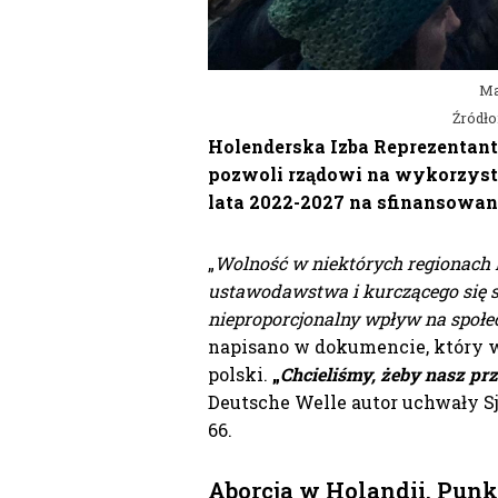
Ma
Źródło
Holenderska Izba Reprezentant
pozwoli rządowi na wykorzyst
lata 2022-2027 na sfinansowani
„
Wolność w niektórych regionach E
ustawodawstwa i kurczącego się s
nieproporcjonalny wpływ na społec
napisano w dokumencie, który w
polski.
„
Chcieliśmy, żeby nasz prz
Deutsche Welle autor uchwały Sj
66.
Aborcja w Holandii. Punk