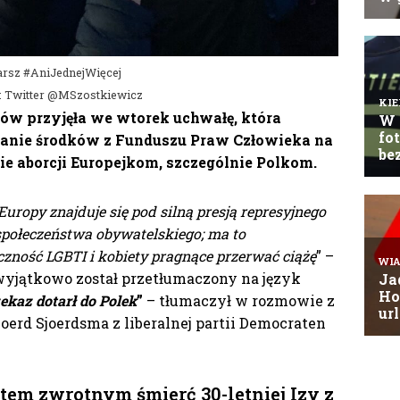
rsz #AniJednejWięcej
: Twitter @MSzostkiewicz
ów przyjęła we wtorek uchwałę, która
anie środków z Funduszu Praw Człowieka na
e aborcji Europejkom, szczególnie Polkom.
uropy znajduje się pod silną presją represyjnego
połeczeństwa obywatelskiego; ma to
zność LGBTI i kobiety pragnące przerwać ciążę
” –
yjątkowo został przetłumaczony na język
ekaz dotarł do Polek
”
– tłumaczył w rozmowie z
oerd Sjoerdsma z liberalnej partii Democraten
tem zwrotnym śmierć 30-letniej Izy z