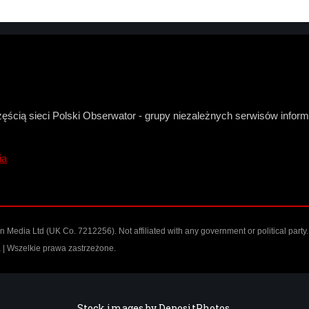
zęścią sieci Polski Obserwator - grupy niezależnych serwisów infor
ia
Media Ltd (UK Co. 7212256). Not affiliated with any government or political party.
| Wszelkie prawa zastrzeżone.
Stock images by
DepositPhotos
.