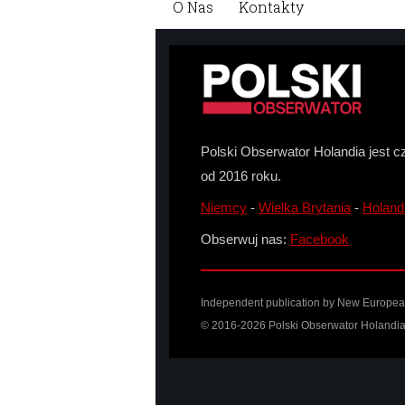
O Nas
Kontakty
Polski Obserwator Holandia jest c
od 2016 roku.
Niemcy
-
Wielka Brytania
-
Holand
Obserwuj nas:
Facebook
Independent publication by New European 
© 2016-2026 Polski Obserwator Holandia 