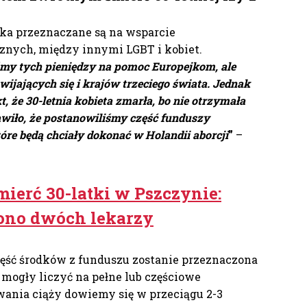
ka przeznaczane są na wsparcie
nych, między innymi LGBT i kobiet.
my tych pieniędzy na pomoc Europejkom, ale
zwijających się i krajów trzeciego świata. Jednak
t, że 30-letnia kobieta zmarła, bo nie otrzymała
awiło, że postanowiliśmy część funduszy
re będą chciały dokonać w Holandii aborcji
”
–
mierć 30-latki w Pszczynie:
ono dwóch lekarzy
zęść środków z funduszu zostanie przeznaczona
ą mogły liczyć na pełne lub częściowe
ania ciąży dowiemy się w przeciągu 2-3