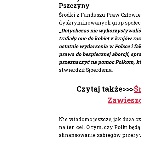
Pszczyny
Środki z Funduszu Praw Człowie
dyskryminowanych grup społecz
„
Dotychczas nie wykorzystywaliś
trafiały one do kobiet z krajów ro
ostatnie wydarzenia w Polsce i fak
prawa do bezpiecznej aborcji, spr
przeznaczyć na pomoc Polkom, któ
stwierdził Sjoerdsma.
Czytaj także>>>
Ś
Zawiesz
Nie wiadomo jeszcze, jak duża c
na ten cel. O tym, czy Polki będ
sfinansowanie zabiegów przeryw