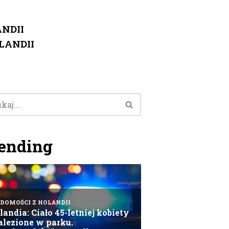
NDII
LANDII
ending