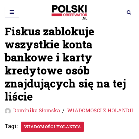
Przejdź
do
Fiskus zablokuje
treści
wszystkie konta
bankowe i karty
kredytowe osób
znajdujących się na tej
liście
Dominika Słomska
WIADOMOŚCI Z HOLANDII
Tagi:
WIADOMOŚCI HOLANDIA