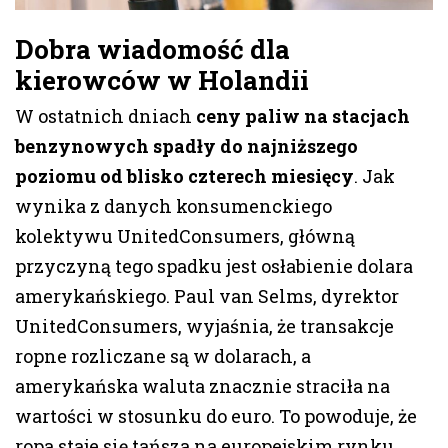
Dobra wiadomość dla
kierowców w Holandii
W ostatnich dniach
ceny paliw na stacjach
benzynowych spadły do najniższego
poziomu od blisko czterech miesięcy
. Jak
wynika z danych konsumenckiego
kolektywu UnitedConsumers, główną
przyczyną tego spadku jest osłabienie dolara
amerykańskiego. Paul van Selms, dyrektor
UnitedConsumers, wyjaśnia, że transakcje
ropne rozliczane są w dolarach, a
amerykańska waluta znacznie straciła na
wartości w stosunku do euro. To powoduje, że
ropa staje się tańsza na europejskim rynku,