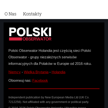
O Nas
Kontakty
Polski Obserwator Holandia jest częścią sieci Polski
Obserwator - grupy niezależnych serwisów
informacyjnych dla Polaków w Europie od 2016 roku.
Niemcy
-
Wielka Brytania
-
Holandia
Obserwuj nas:
Facebook
Independent publication by New European Media Ltd (UK Co.
7212256). Not affiliated with any government or political party.