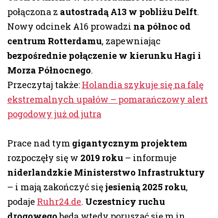
połączona z
autostradą A13 w pobliżu Delft
.
Nowy odcinek A16 prowadzi
na północ od
centrum Rotterdamu
, zapewniając
bezpośrednie połączenie w kierunku Hagi i
Morza Północnego
.
Przeczytaj także:
Holandia szykuje się na falę
ekstremalnych upałów – pomarańczowy alert
pogodowy już od jutra
Prace nad tym
gigantycznym projektem
rozpoczęły się w
2019 roku
– informuje
niderlandzkie Ministerstwo Infrastruktury
– i mają zakończyć się
jesienią 2025 roku
,
podaje
Ruhr24.de
.
Uczestnicy ruchu
drogowego
będą wtedy poruszać się m.in.