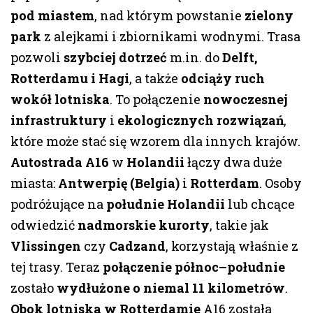
pod miastem
, nad którym powstanie
zielony
park
z alejkami i zbiornikami wodnymi. Trasa
pozwoli
szybciej dotrzeć
m.in. do
Delft,
Rotterdamu i Hagi
, a także
odciąży ruch
wokół lotniska
. To połączenie
nowoczesnej
infrastruktury
i
ekologicznych rozwiązań
,
które może stać się wzorem dla innych krajów.
Autostrada A16
w
Holandii
łączy dwa duże
miasta:
Antwerpię (Belgia)
i
Rotterdam
. Osoby
podróżujące na
południe Holandii
lub chcące
odwiedzić
nadmorskie kurorty
, takie jak
Vlissingen
czy
Cadzand
, korzystają właśnie z
tej trasy. Teraz
połączenie północ–południe
zostało
wydłużone o niemal 11 kilometrów
.
Obok lotniska w Rotterdamie
A16 została