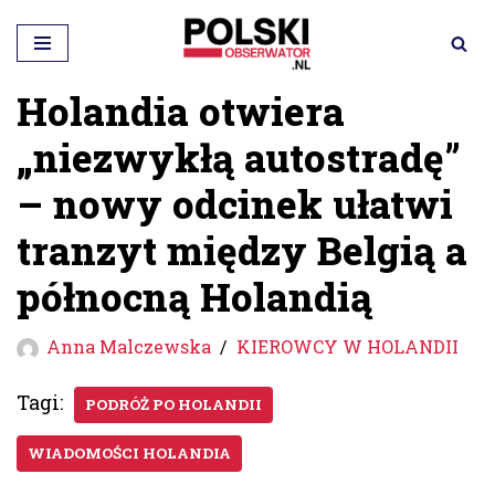
Przejdź
do
Holandia otwiera
treści
„niezwykłą autostradę”
– nowy odcinek ułatwi
tranzyt między Belgią a
północną Holandią
Anna Malczewska
KIEROWCY W HOLANDII
Tagi:
PODRÓŻ PO HOLANDII
WIADOMOŚCI HOLANDIA