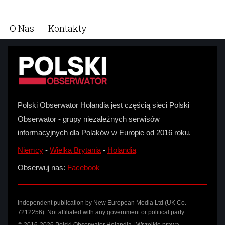
O Nas
Kontakty
Polski Obserwator Holandia jest częścią sieci Polski
Obserwator - grupy niezależnych serwisów
informacyjnych dla Polaków w Europie od 2016 roku.
Niemcy
-
Wielka Brytania
-
Holandia
Obserwuj nas:
Facebook
Independent publication by New European Media Ltd (UK Co.
7212256). Not affiliated with any government or political party.