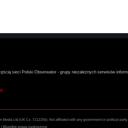
zęścią sieci Polski Obserwator - grupy niezależnych serwisów infor
ia
Media Ltd (UK Co. 7212256). Not affiliated with any government or political party.
| Wszelkie prawa zastrzeżone.