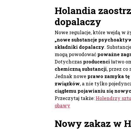
Holandia zaostr
dopalaczy
Nowe regulacje, które wejdą w ż
„nowe substancje psychoaktyw
składniki dopalaczy
. Substancj
mogą powodować
poważne zagr
Dotychczas
producenci
łatwo om
chemiczną substancji
, przez co
Jednak nowe
prawo zamyka tę 
związków
, a nie tylko pojedyn
ciągłemu pojawianiu się nowy
Przeczytaj także:
Holendrzy szt
obawy
Nowy zakaz w Ho