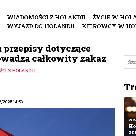
WIADOMOŚCI Z HOLANDII
ŻYCIE W HOLA
WYJAZD DO HOLANDII
KIEROWCY W HO
a przepisy dotyczące
owadza całkowity zakaz
CI Z HOLANDII
Tr
2/2025 14:53