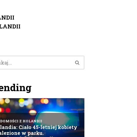
NDII
LANDII
ending