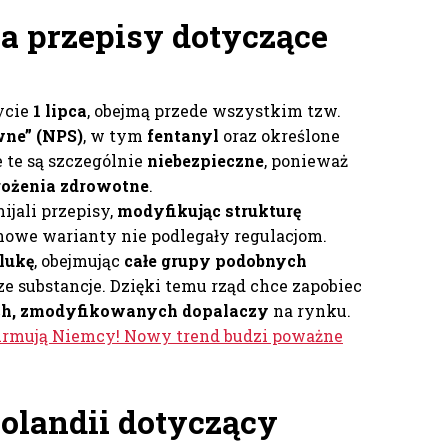
za przepisy dotyczące
ycie
1 lipca
, obejmą przede wszystkim tzw.
ne” (NPS)
, w tym
fentanyl
oraz określone
e te są szczególnie
niebezpieczne
, ponieważ
ożenia zdrowotne
.
ijali przepisy,
modyfikując strukturę
 nowe warianty nie podlegały regulacjom.
lukę
, obejmując
całe grupy podobnych
cze substancje. Dzięki temu rząd chce zapobiec
ch, zmodyfikowanych dopalaczy
na rynku.
urmują Niemcy! Nowy trend budzi poważne
landii dotyczący