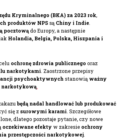
zędu Kryminalnego (BKA) za 2023 rok
,
ch produktów NPS
są
Chiny i Indie
.
ą pocztową
do Europy, a następnie
 jak
Holandia, Belgia, Polska, Hiszpania i
celu
ochronę zdrowia publicznego
oraz
dlu narkotykami
. Zaostrzone przepisy
tancji psychoaktywnych
stanowią
ważny
ią narkotykową
.
 zakazu
będą nadal handlować lub produkować
zyć się z
surowymi karami
. Szczegółowe
ślone, dlatego pozostaje pytanie, czy nowe
ą
oczekiwane efekty
w zakresie
ochrony
ia przestępczości narkotykowej
.