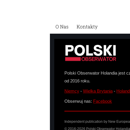
O Nas
Kontakty
Polski Obserwator Holandia jest c
od 2016 roku.
Niemcy
-
Wielka Brytania
-
Holand
Obserwuj nas:
Facebook
Independent publication by New European 
© 2016-2026 Polski Obserwator Holandia 