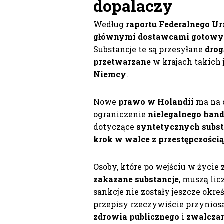
dopalaczy
Według
raportu Federalnego Ur
głównymi dostawcami gotowy
Substancje te są przesyłane
drog
przetwarzane
w krajach takich
Niemcy
.
Nowe
prawo w Holandii
ma na 
ograniczenie
nielegalnego han
dotyczące
syntetycznych subs
krok w walce z przestępczośc
Osoby, które po wejściu w życie
zakazane substancje
, muszą lic
sankcje nie zostały jeszcze okre
przepisy rzeczywiście przynios
zdrowia publicznego
i
zwalczan