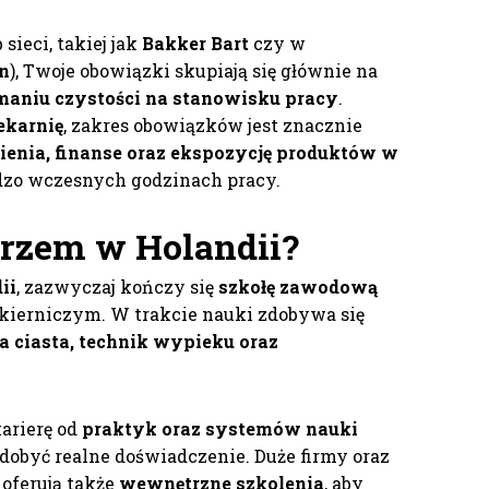
 sieci, takiej jak
Bakker Bart
czy w
jn
), Twoje obowiązki skupiają się głównie na
maniu czystości na stanowisku pracy
.
ekarnię
, zakres obowiązków jest znacznie
enia, finanse oraz ekspozycję produktów w
rdzo wczesnych godzinach pracy.
arzem
w Holandii?
ii
, zazwyczaj kończy się
szkołę zawodową
kierniczym. W trakcie nauki zdobywa się
 ciasta, technik wypieku oraz
arierę od
praktyk oraz systemów nauki
zdobyć realne doświadczenie. Duże firmy oraz
 oferują także
wewnętrzne szkolenia
, aby