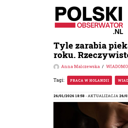
Przejdź
do
treści
Tyle zarabia pie
roku. Rzeczywis
Anna Malczewska
WIADOMOŚ
Tagi:
PRACA W HOLANDII
WIAD
26/01/2026 18:58
- AKTUALIZACJA
26/0