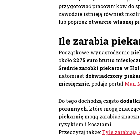
przygotować pracowników do s
zawodzie istnieją również możl
lub poprzez
otwarcie własnej p
Ile zarabia
pieka
Początkowe wynagrodzenie
pie
około
2275 euro brutto miesięcz
Średnie zarobki piekarza w Hol
natomiast
doświadczony pieka
miesięcznie
, podaje portal
Man 
Do tego dochodzą często
dodatki
porannych
, które mogą znaczą
piekarnię
mogą zarabiać znaczni
ryzykiem i kosztami.
Przeczytaj także:
Tyle zarabiają