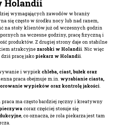
w Holandii
ardziej wymagających zawodów w branży
na się często w środku nocy lub nad ranem,
ić na stoły klientów już od wczesnych godzin
pornych na wczesne godziny, pracę fizyczną i
ść produktów. Z drugiej strony daje on stabilne
łkiem atrakcyjne
zarobki w Holandii
. Nic więc
 dziś pracę jako
piekarz w Holandii
.
wywanie i wypiek
chleba, ciast, bułek oraz
ienna praca obejmuje m.in.
wyrabianie ciasta,
korowanie wypieków oraz kontrolę jakości
.
h
praca ma często bardziej ręczny i kreatywny
pieczywa
coraz częściej stosuje się
dukcyjne
, co oznacza, że rola piekarza jest tam
rcza.