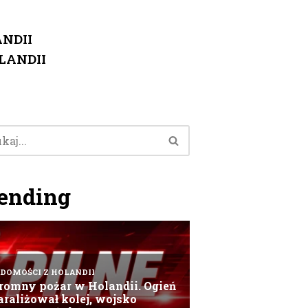
NDII
LANDII
ending