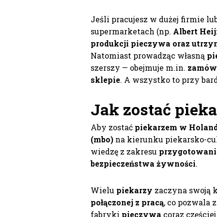
Jeśli pracujesz w dużej firmie lub
supermarketach (np.
Albert Hei
produkcji pieczywa oraz utrzy
Natomiast prowadząc własną
pi
szerszy — obejmuje m.in.
zamówi
sklepie
. A wszystko to przy ba
Jak zostać
piek
Aby zostać
piekarzem w Holand
(mbo)
na kierunku piekarsko-cu
wiedzę z zakresu
przygotowania
bezpieczeństwa żywności
.
Wielu
piekarzy
zaczyna swoją k
połączonej z pracą
, co pozwala 
fabryki
pieczywa
coraz częściej