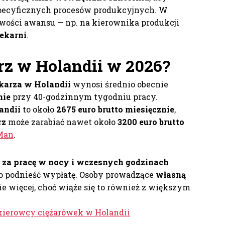
pecyficznych procesów produkcyjnych. W
iwości awansu — np. na kierownika produkcji
iekarni
.
rz w Holandii
w 2026?
karza w Holandii
wynosi średnio obecnie
nie
przy 40-godzinnym tygodniu pracy.
andii
to około
2675 euro brutto miesięcznie
,
rz
może zarabiać nawet około
3200 euro brutto
Man
.
 za pracę w nocy i wczesnych godzinach
co podnieść wypłatę. Osoby prowadzące
własną
e więcej, choć wiąże się to również z większym
 kierowcy ciężarówek w Holandii