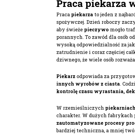
Praca piekarza 
Praca
piekarza
to jeden z najb
spożywczej. Dzień roboczy zaczy
aby świeże
pieczywo
mogło traf
porannych. To zawód dla osób od
wysoką odpowiedzialność za jako
zatrudnienie i coraz częściej ca
dziwnego, że wiele osób rozważa
Piekarz
odpowiada za przygoto
innych wyrobów z ciasta
. Codz
kontrolę czasu wyrastania, de
W rzemieślniczych
piekarniac
charakter. W dużych fabrykach
zautomatyzowane procesy pro
bardziej techniczna, a mniej twó