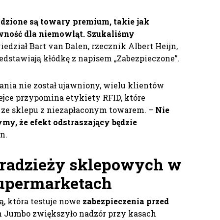
adzione są towary premium, takie jak
wność dla niemowląt. Szukaliśmy
edział Bart van Dalen, rzecznik Albert Heijn,
edstawiają kłódkę z napisem „Zabezpieczone”.
nia nie został ujawniony, wielu klientów
ejce przypomina etykiety RFID, które
 ze sklepu z niezapłaconym towarem. –
Nie
ymy, że efekt odstraszający będzie
n.
kradzieży sklepowych w
supermarketach
ią, która testuje nowe
zabezpieczenia przed
ch Jumbo zwiększyło nadzór przy kasach