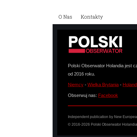
O Nas
Kontakty
Polski Obserwator Holandia jest c
od 2016 roku.
Niemcy
-
Wielka Brytania
-
Holand
Obserwuj nas:
Facebook
Independent publication by New European 
© 2016-2026 Polski Obserwator Holandia 