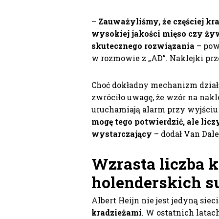
–
Zauważyliśmy, że częściej kr
wysokiej jakości mięso czy ży
skutecznego rozwiązania
– powi
w rozmowie z „AD”. Naklejki prz
Choć dokładny mechanizm działa
zwróciło uwagę, że wzór na nakl
uruchamiają alarm przy wyjściu
mogę tego potwierdzić, ale licz
wystarczający
– dodał Van Dale
Wzrasta liczba 
holenderskich 
Albert Heijn nie jest jedyną siec
kradzieżami
. W ostatnich lata