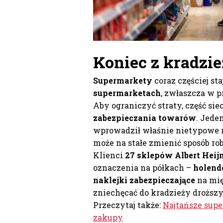
Koniec z kradzi
Supermarkety
coraz częściej s
supermarketach
, zwłaszcza w 
Aby ograniczyć straty, część si
zabezpieczania towarów
. Jede
wprowadził właśnie nietypowe r
może na stałe zmienić sposób ro
Klienci
27 sklepów Albert Heij
oznaczenia na półkach –
holend
naklejki zabezpieczające
na mię
zniechęcać do kradzieży drożs
Przeczytaj także:
Najtańsze supe
zakupy