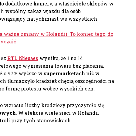
o dodatkowe kamery, a właściciele sklepów w
i wspólny zakaz wjazdu dla osób
bowiązujący natychmiast we wszystkich
 ważne zmiany w Holandii. To koniec tego, do
wyczaić
zez
RTL Nieuws
wynika, że 1 na 14
celowego wyniesienia towaru bez płacenia.
aż o 97% wyższe w
supermarketach
niż w
ch tłumaczyło kradzież chęcią oszczędności na
ako formę protestu wobec wysokich cen.
 do wzrostu liczby kradzieży przyczyniło się
gowych
. W efekcie wiele sieci w Holandii
troli przy tych stanowiskach.