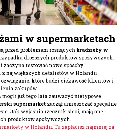
eżami w supermarketach
tają przed problemem rosnących
kradzieży w
przypadku droższych produktów spożywczych.
eci zaczyna testować nowe sposoby
n z największych detalistów w Holandii
ozwiązanie, które budzi ciekawość klientów i
bienia zakupów.
n
mogli już tego lata zauważyć nietypowe
erski supermarket
zaczął umieszczać specjalne
sie. Jak wyjaśnia rzecznik sieci, mają one
zych produktów spożywczych.
rmarkety w Holandii. Tu zapłacisz najmniej za