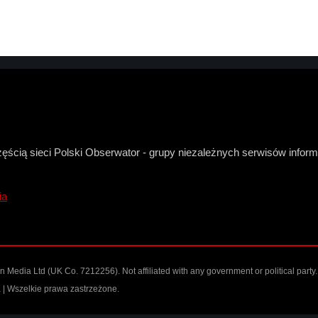
zęścią sieci Polski Obserwator - grupy niezależnych serwisów infor
ia
Media Ltd (UK Co. 7212256). Not affiliated with any government or political party.
| Wszelkie prawa zastrzeżone.