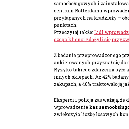
samoobsługowych i zainstalował
centrum Rotterdamu wprowadzil
przyłapanych na kradzieży – o
punktach.
Przeczytaj także:
Lidl wprowadza
czego klienci zdążyli się przyz
Z badania przeprowadzonego pr
ankietowanych przyznał się do 
Ryzyko takiego zdarzenia było 
innych sklepach. Aż 42% badany
zakupach, a 40% traktowało ją j
Eksperci i policja zauważają, że
wprowadzenie
kas samoobsłu
zwiększyło liczbę losowych kon