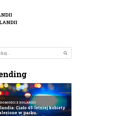
NDII
LANDII
ending