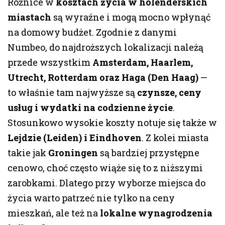
Różnice w
kosztach życia w holenderskich
miastach
są wyraźne i mogą mocno wpłynąć
na domowy budżet. Zgodnie z danymi
Numbeo, do najdroższych lokalizacji należą
przede wszystkim
Amsterdam, Haarlem,
Utrecht, Rotterdam oraz Haga (Den Haag)
—
to właśnie tam najwyższe są
czynsze, ceny
usług i wydatki na codzienne życie
.
Stosunkowo wysokie koszty notuje się także w
Lejdzie (Leiden) i Eindhoven
. Z kolei miasta
takie jak
Groningen
są bardziej przystępne
cenowo, choć często wiąże się to z niższymi
zarobkami. Dlatego przy wyborze miejsca do
życia warto patrzeć nie tylko na ceny
mieszkań, ale też na
lokalne wynagrodzenia