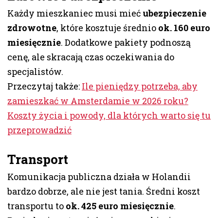
Każdy mieszkaniec musi mieć
ubezpieczenie
zdrowotne
, które kosztuje średnio
ok. 160 euro
miesięcznie
. Dodatkowe pakiety podnoszą
cenę, ale skracają czas oczekiwania do
specjalistów.
Przeczytaj także:
Ile pieniędzy potrzeba, aby
zamieszkać w Amsterdamie w 2026 roku?
Koszty życia i powody, dla których warto się tu
przeprowadzić
Transport
Komunikacja publiczna działa w Holandii
bardzo dobrze, ale nie jest tania. Średni koszt
transportu to
ok. 425 euro miesięcznie
.