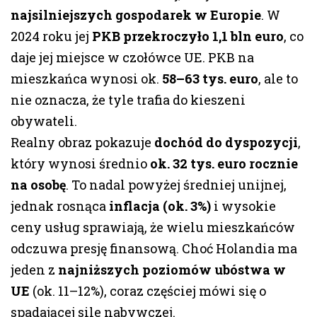
najsilniejszych gospodarek w Europie
. W
2024 roku jej
PKB przekroczyło 1,1 bln euro
, co
daje jej miejsce w czołówce UE. PKB na
mieszkańca wynosi ok.
58–63 tys. euro
, ale to
nie oznacza, że tyle trafia do kieszeni
obywateli.
Realny obraz pokazuje
dochód do dyspozycji
,
który wynosi średnio
ok. 32 tys. euro rocznie
na osobę
. To nadal powyżej średniej unijnej,
jednak rosnąca
inflacja (ok. 3%)
i wysokie
ceny usług sprawiają, że wielu mieszkańców
odczuwa presję finansową. Choć Holandia ma
jeden z
najniższych poziomów ubóstwa w
UE
(ok. 11–12%), coraz częściej mówi się o
spadającej sile nabywczej.