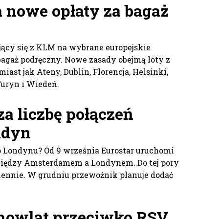
nowe opłaty za bagaż
ący się z KLM na wybrane europejskie
bagaż podręczny. Nowe zasady obejmą loty z
ast jak Ateny, Dublin, Florencja, Helsinki,
uryn i Wiedeń.
a liczbę połączeń
ndyn
 Londynu? Od 9 września Eurostar uruchomi
między Amsterdamem a Londynem. Do tej pory
ziennie. W grudniu przewoźnik planuje dodać
mowląt przeciwko RSV