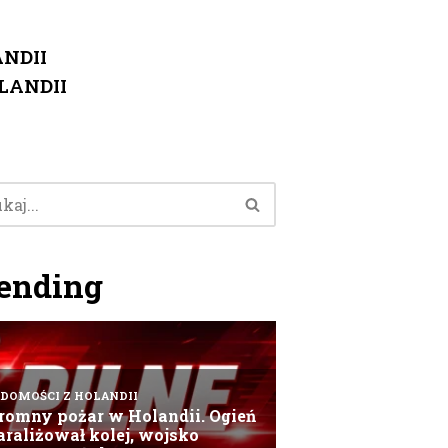
NDII
LANDII
ending