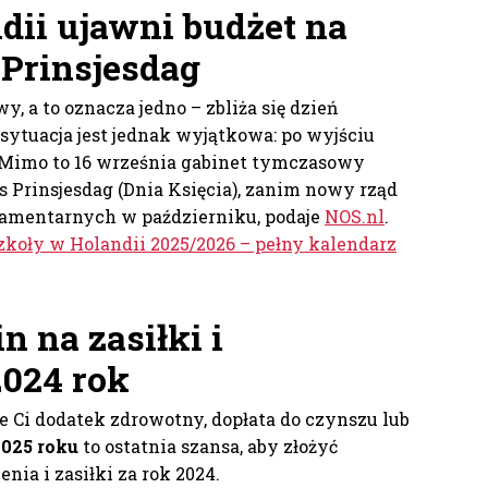
dii ujawni budżet na
 Prinsjesdag
y, a to oznacza jedno – zbliża się dzień
sytuacja jest jednak wyjątkowa: po wyjściu
ł. Mimo to 16 września gabinet tymczasowy
 Prinsjesdag (Dnia Księcia), zanim nowy rząd
lamentarnych w październiku, podaje
NOS.nl
.
zkoły w Holandii 2025/2026 – pełny kalendarz
n na zasiłki i
2024 rok
je Ci dodatek zdrowotny, dopłata do czynszu lub
2025 roku
to ostatnia szansa, aby złożyć
ia i zasiłki za rok 2024.