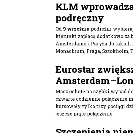
KLM wprowadza 
podręczny
Od
9 września
podróżni wybieraj
kierunki zapłacą dodatkowo za 
Amsterdamu i Paryża do takich mi
Monachium, Praga, Sztokholm, T
Eurostar zwiększ
Amsterdam–Lo
Masz ochotę na szybki wypad do
czwarte codzienne połączenie 
kursowały tylko trzy pociągi d
jeszcze piąte połączenie.
Szczepienia nie