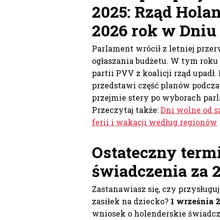
2025:
Rząd Holan
2026 rok w Dniu
Parlament wrócił z letniej przerw
ogłaszania budżetu. W tym roku 
partii PVV z koalicji rząd upad
przedstawi część planów podczas
przejmie stery po wyborach par
Przeczytaj także:
Dni wolne od s
ferii i wakacji według regionów
Ostateczny termi
świadczenia za 
Zastanawiasz się, czy przysługu
zasiłek na dziecko?
1 września 
wniosek o holenderskie świadczen