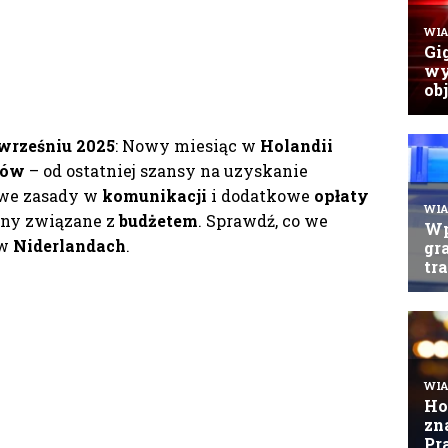
wrześniu 2025
: Nowy miesiąc w
Holandii
ców
– od ostatniej szansy na uzyskanie
owe zasady w
komunikacji
i dodatkowe
opłaty
miny związane z
budżetem
. Sprawdź, co we
 w
Niderlandach
.