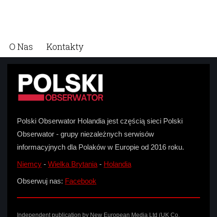
O Nas
Kontakty
Polski Obserwator Holandia jest częścią sieci Polski
Obserwator - grupy niezależnych serwisów
informacyjnych dla Polaków w Europie od 2016 roku.
Niemcy
-
Wielka Brytania
-
Holandia
Obserwuj nas:
Facebook
Independent publication by New European Media Ltd (UK Co.