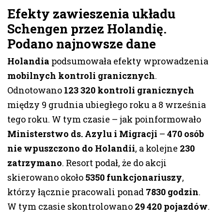
Efekty zawieszenia układu
Schengen przez Holandię.
Podano najnowsze dane
Holandia
podsumowała efekty wprowadzenia
mobilnych kontroli granicznych
.
Odnotowano
123 320 kontroli granicznych
między 9 grudnia ubiegłego roku a 8 września
tego roku. W tym czasie – jak poinformowało
Ministerstwo ds. Azylu i Migracji
–
470 osób
nie wpuszczono do Holandii
, a kolejne
230
zatrzymano
. Resort podał, że do akcji
skierowano około
5350 funkcjonariuszy
,
którzy łącznie pracowali ponad
7830 godzin
.
W tym czasie skontrolowano
29 420 pojazdów
.