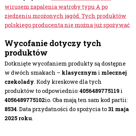
wirusem zapalenia wątroby typu A po
zjedzeniu mrożonych jagód. Tych produktów
polskiego producenta nie można już spożywać
Wycofanie dotyczy tych
produktów
Dotknięte wycofaniem produkty są dostępne
w dwóch smakach –
klasycznym
i
mlecznej
czekolady
. Kody kreskowe dla tych
produktów to odpowiednio:
4056489775119
i
4056489775102
io. Oba mają ten sam kod partii:
8534
. Data przydatności do spożycia to
31 maja
2025 roku
.