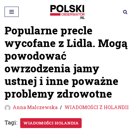
Przejdź
do
Popularne precle
treści
wycofane z Lidla. Mogą
powodować
owrzodzenia jamy
ustnej i inne poważne
problemy zdrowotne
Anna Malczewska
WIADOMOŚCI Z HOLANDII
Tagi:
WIADOMOŚCI HOLANDIA