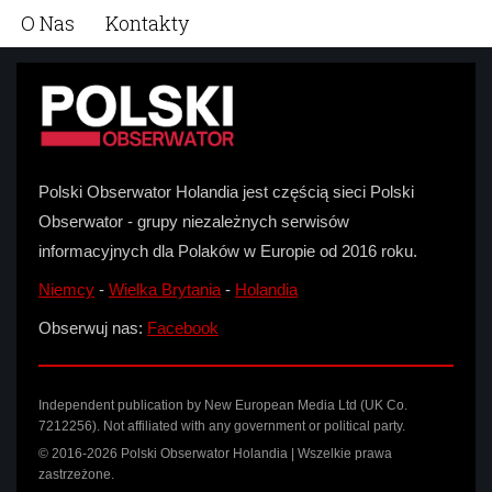
O Nas
Kontakty
Polski Obserwator Holandia jest częścią sieci Polski
Obserwator - grupy niezależnych serwisów
informacyjnych dla Polaków w Europie od 2016 roku.
Niemcy
-
Wielka Brytania
-
Holandia
Obserwuj nas:
Facebook
Independent publication by New European Media Ltd (UK Co.
7212256). Not affiliated with any government or political party.
© 2016-2026 Polski Obserwator Holandia | Wszelkie prawa
zastrzeżone.