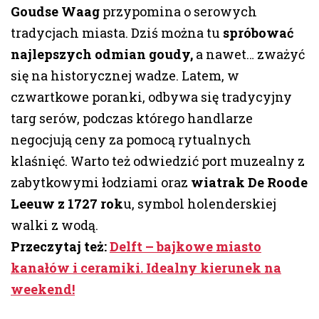
Goudse Waag
przypomina o serowych
tradycjach miasta. Dziś można tu
spróbować
najlepszych odmian goudy,
a nawet… zważyć
się na historycznej wadze. Latem, w
czwartkowe poranki, odbywa się tradycyjny
targ serów, podczas którego handlarze
negocjują ceny za pomocą rytualnych
klaśnięć. Warto też odwiedzić port muzealny z
zabytkowymi łodziami oraz
wiatrak De Roode
Leeuw z 1727 rok
u, symbol holenderskiej
walki z wodą.
Przeczytaj też:
Delft – bajkowe miasto
kanałów i ceramiki. Idealny kierunek na
weekend!