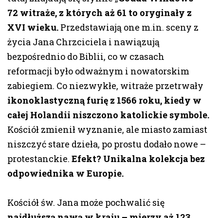
72 witraże, z których aż 61 to oryginały z
XVI wieku.
Przedstawiają one m.in. sceny z
życia Jana Chrzciciela i nawiązują
bezpośrednio do Biblii, co w czasach
reformacji było odważnym i nowatorskim
zabiegiem. Co niezwykłe, witraże przetrwały
ikonoklastyczną furię z 1566 roku, kiedy w
całej Holandii niszczono katolickie symbole.
Kościół zmienił wyznanie, ale miasto zamiast
niszczyć stare dzieła, po prostu dodało nowe –
protestanckie.
Efekt? Unikalna kolekcja bez
odpowiednika w Europie.
Kościół św. Jana może pochwalić się
najdłuższą nawą w kraju – mierzy aż 123