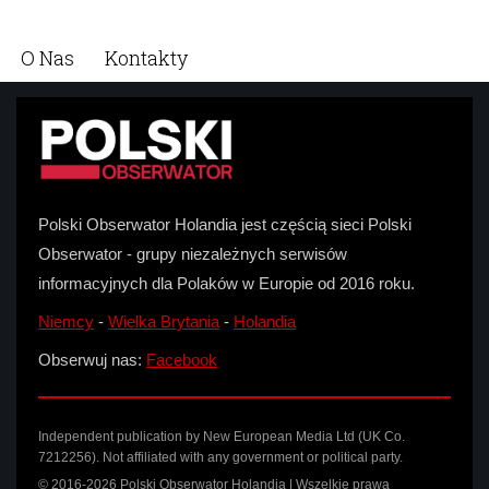
O Nas
Kontakty
Polski Obserwator Holandia jest częścią sieci Polski
Obserwator - grupy niezależnych serwisów
informacyjnych dla Polaków w Europie od 2016 roku.
Niemcy
-
Wielka Brytania
-
Holandia
Obserwuj nas:
Facebook
Independent publication by New European Media Ltd (UK Co.
7212256). Not affiliated with any government or political party.
© 2016-2026 Polski Obserwator Holandia | Wszelkie prawa