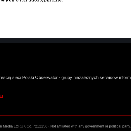
zęścią sieci Polski Obserwator - grupy niezależnych serwisów infor
ia
Media Ltd (UK Co. 7212256). Not affiliated with any government or political party.