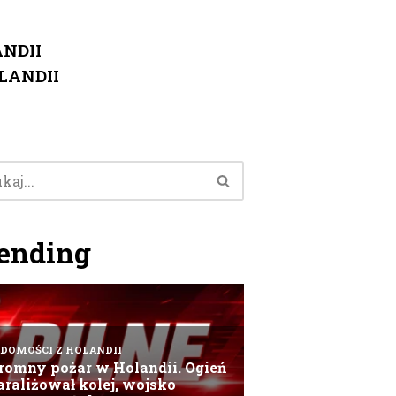
NDII
LANDII
ending