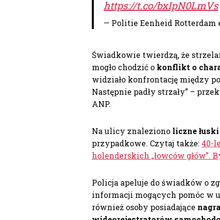
https://t.co/bxIpN0LmVs
— Politie Eenheid Rotterdam
Świadkowie twierdzą, że strzela
mogło chodzić o
konflikt o cha
widziało konfrontację między po
Następnie padły strzały” – przek
ANP.
Na ulicy znaleziono
liczne łusk
przypadkowe. Czytaj także:
40-l
holenderskich „łowców głów”. 
Policja apeluje do świadków o z
informacji mogących pomóc w u
również osoby posiadające
nagr
wideorejestratorów samocho