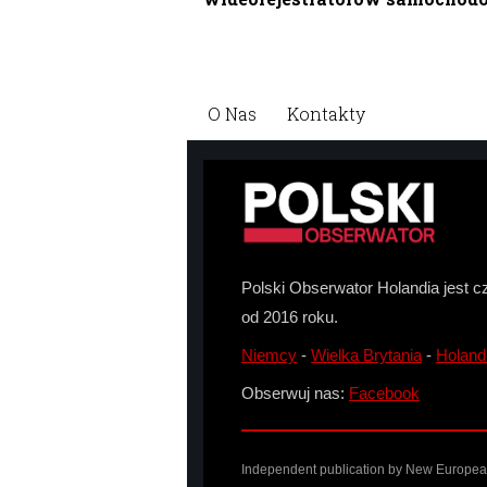
O Nas
Kontakty
Polski Obserwator Holandia jest c
od 2016 roku.
Niemcy
-
Wielka Brytania
-
Holand
Obserwuj nas:
Facebook
Independent publication by New European 