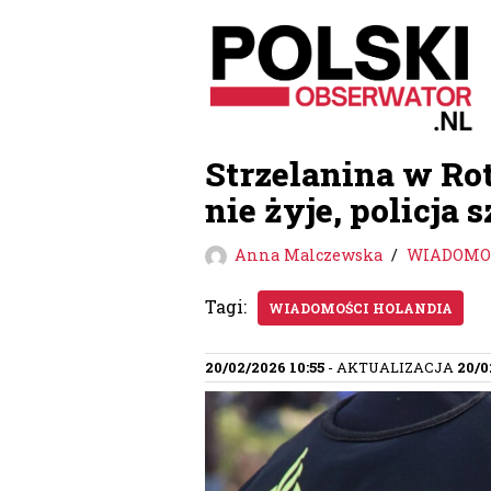
Przejdź
do
treści
Strzelanina w Ro
nie żyje, policj
Anna Malczewska
WIADOMOŚ
Tagi:
WIADOMOŚCI HOLANDIA
20/02/2026 10:55
- AKTUALIZACJA
20/0