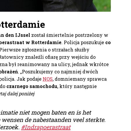
otterdamie
an den IJssel
został śmiertelnie postrzelony w
oerastraat w Rotterdamie
. Policja poszukuje
co
 Pierwsze zgłoszenia o strzałach służby
 Ratownicy znaleźli ofiarę przy wejściu do
na był reanimowany na ulicy, jednak wkrótce
obrażeń
. „Poszukujemy co najmniej dwóch
olicja. Jak podaje
NOS
, domniemany sprawca
 do
czarnego samochodu
, który następnie
taj dalej poniżej
imatie niet mogen baten en is het
e wensen de nabestaanden veel sterkte.
derzoek.
#Indrapoerastraat