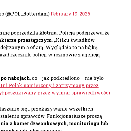
 eo (@POL_Rotterdam)
February 19, 2026
ninę poprzedziła
kłótnia
. Policja podejrzewa, że
rakterze przestępczym
. „Kilku świadków
dejrzanym a ofiarą. Wyglądało to na bójkę.
azał rzecznik policji w rozmowie z agencją
i po nabojach
, co – jak podkreślono – nie było
etni Polak namierzony i zatrzymany przez
Był poszukiwany przez wymiar sprawiedliwości
głaszanie się i przekazywanie wszelkich
staleniu sprawców. Funkcjonariusze proszą
ania z kamer dzwonkowych, monitoringu lub
dowych
o ich udostępnienie.