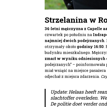
Strzelanina w R
34-letni mężczyzna z Capelle a
czwartek po południu na
Indrap
najmniej dwóch podejrzanych
.
otrzymały około
godziny 16:50
.
budynku mieszkalnego. Mężczyz
zmarł w wyniku odniesionych 
podejrzanych” – poinformowała p
miał wsiąść na miejsce pasażera
odjechał z miejsca zdarzenia.
Czy
Update: Helaas heeft rean
slachtoffer overleden. W
De politie doet verder on