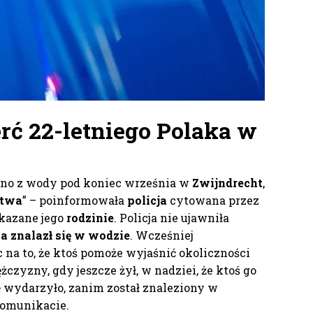
rć 22-letniego Polaka w
ono z wody pod koniec września w
Zwijndrecht
,
stwa
” – poinformowała
policja
cytowana przez
ekazane jego
rodzinie
. Policja nie ujawniła
a znalazł się w wodzie
. Wcześniej
ąc na to, że ktoś pomoże wyjaśnić okoliczności
żczyzny, gdy jeszcze żył, w nadziei, że ktoś go
ię wydarzyło, zanim został znaleziony w
komunikacie.