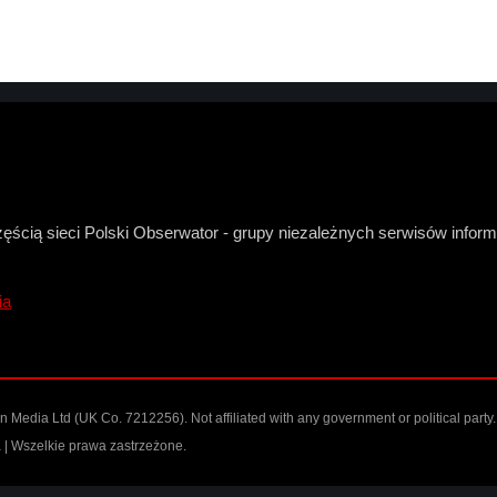
zęścią sieci Polski Obserwator - grupy niezależnych serwisów infor
ia
Media Ltd (UK Co. 7212256). Not affiliated with any government or political party.
| Wszelkie prawa zastrzeżone.