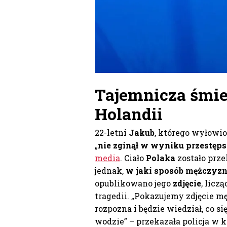
Tajemnicza śmie
Holandii
22-letni
Jakub
, którego wyłowi
„
nie zginął w wyniku przestęp
media
. Ciało
Polaka
zostało prz
jednak,
w jaki sposób mężczyzn
opublikowano jego
zdjęcie
, licz
tragedii. „Pokazujemy zdjęcie mę
rozpozna i będzie wiedział, co s
wodzie” – przekazała policja w 