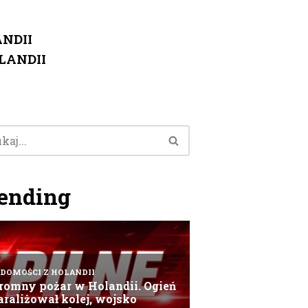
NDII
LANDII
ending