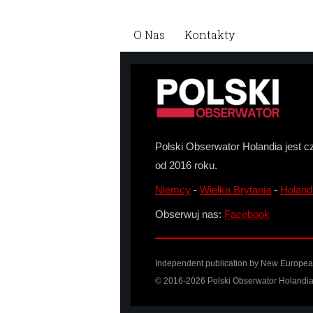
O Nas
Kontakty
Polski Obserwator Holandia jest c
od 2016 roku.
Niemcy
-
Wielka Brytania
-
Holand
Obserwuj nas:
Facebook
Independent publication by New European 
© 2016-2026 Polski Obserwator Holandia 