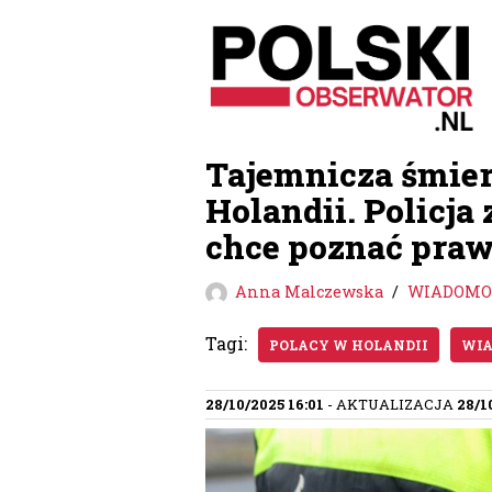
Przejdź
do
treści
Tajemnicza śmier
Holandii. Policja
chce poznać pra
Anna Malczewska
WIADOMOŚ
Tagi:
POLACY W HOLANDII
WIA
28/10/2025 16:01
- AKTUALIZACJA
28/1