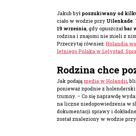
Jakub był
poszukiwany od kilk
ciało w wodzie przy
Uilenkade
.
19 września
, gdy opuszczał
bar 
rodzina i znajomi nie mieli z ni
Przeczytaj również:
Holandia ws
letniego Polaka w Lelystad. Sp
Rodzina chce po
Jak podają
media w Holandii
, b
ponieważ zgodnie z holenderski
trumny. – Co się naprawdę wydar
na liczne niedopowiedzenia w śl
dokumentacji sprawy i dokładne
został znaleziony w wodzie prz