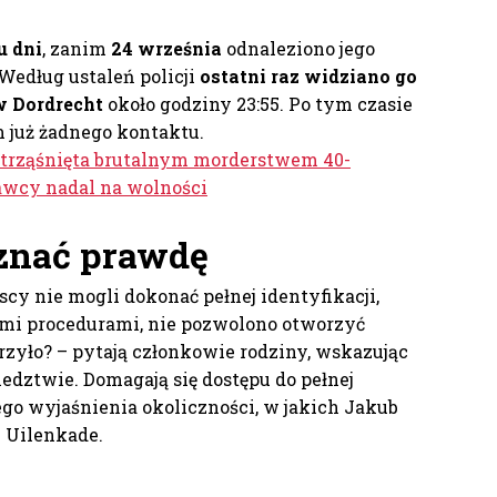
u dni
, zanim
24 września
odnaleziono jego
 Według ustaleń policji
ostatni raz widziano go
w Dordrecht
około godziny 23:55. Po tym czasie
m już żadnego kontaktu.
trząśnięta brutalnym morderstwem 40-
rawcy nadal na wolności
znać prawdę
liscy nie mogli dokonać pełnej identyfikacji,
mi procedurami, nie pozwolono otworzyć
zyło? – pytają członkowie rodziny, wskazując
edztwie. Domagają się dostępu do pełnej
go wyjaśnienia okoliczności, w jakich Jakub
y Uilenkade.