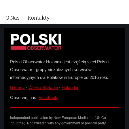
O Nas
Kontakty
Polski Obserwator Holandia jest częścią sieci Polski
Obserwator - grupy niezależnych serwisów
informacyjnych dla Polaków w Europie od 2016 roku.
Niemcy
-
Wielka Brytania
-
Holandia
Obserwuj nas:
Facebook
Independent publication by New European Media Ltd (UK Co.
7212256). Not affiliated with any government or political party.