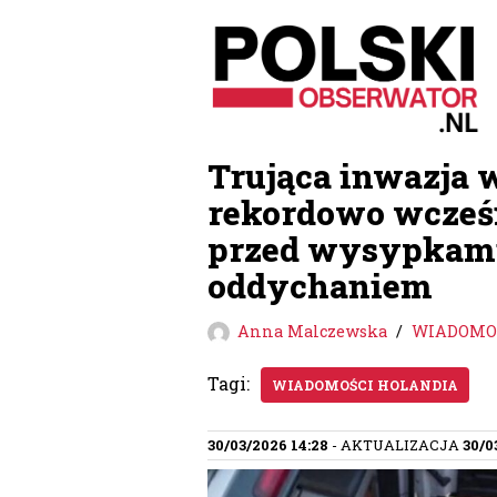
Przejdź
do
treści
Trująca inwazja w
rekordowo wcześn
przed wysypkami
oddychaniem
Anna Malczewska
WIADOMOŚ
Tagi:
WIADOMOŚCI HOLANDIA
30/03/2026 14:28
- AKTUALIZACJA
30/0