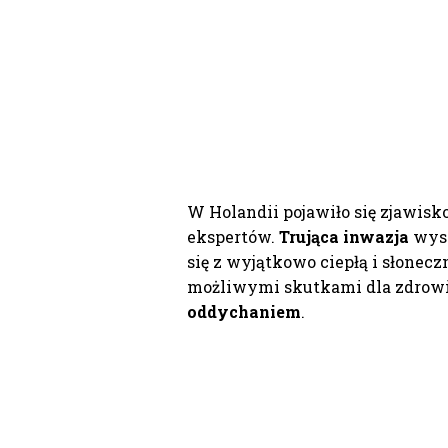
W Holandii pojawiło się zjawisk
ekspertów.
Trująca inwazja
wyst
się z wyjątkowo ciepłą i słonecz
możliwymi skutkami dla zdrowi
oddychaniem
.