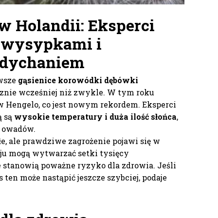
w Holandii: Eksperci
d wysypkami i
ddychaniem
rwsze
gąsienice korowódki dębówki
cznie wcześniej niż zwykle. W tym roku
 Hengelo, co jest nowym rekordem. Eksperci
ą są
wysokie temperatury i duża ilość słońca
,
h owadów.
łe, ale prawdziwe zagrożenie pojawi się w
ju mogą wytwarzać setki tysięcy
 stanowią poważne ryzyko dla zdrowia. Jeśli
s ten może nastąpić jeszcze szybciej, podaje