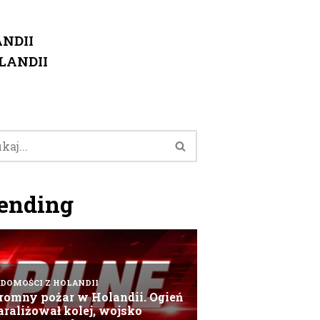
NDII
LANDII
ending