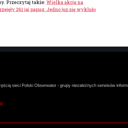
y. Przeczytaj także:
Wielka akcja na
zejęły 261 jaj papug. Jedno już się wykluło
zęścią sieci Polski Obserwator - grupy niezależnych serwisów infor
ia