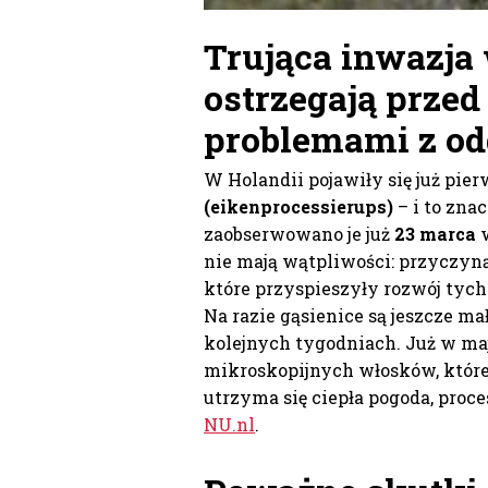
Trująca inwazja 
ostrzegają prze
problemami z o
W Holandii pojawiły się już pie
(eikenprocessierups)
– i to zna
zaobserwowano je już
23 marca
w
nie mają wątpliwości: przyczyn
które przyspieszyły rozwój tyc
Na razie gąsienice są jeszcze ma
kolejnych tygodniach. Już w ma
mikroskopijnych włosków, które
utrzyma się ciepła pogoda, proce
NU.nl
.