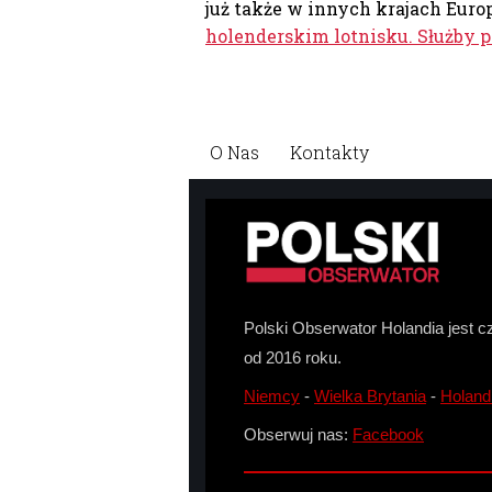
już także w innych krajach Europ
holenderskim lotnisku. Służby pr
O Nas
Kontakty
Polski Obserwator Holandia jest c
od 2016 roku.
Niemcy
-
Wielka Brytania
-
Holand
Obserwuj nas:
Facebook