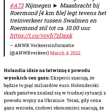
#A73
Nijmegen ► Maasbracht bij
Roermond [4 km file] legt tevens het
treinverkeer tussen Swalmen en
Roermond stil tot ca. 10.00 uur.
https://t.co/vovh7zDaxk
— ANWB Verkeersinformatie
(@ANWBverkeer)
March 4, 2022
Holandia idzie na łatwiznę z powodu
wysokich cen gazu:
Eksperci szacują, że
będzie to pięć miliardów euro. Holenderski
skarb państwa znalazł się w trudnej sytuacji z
powodu wojny na Ukrainie. Teraz, gdy cena
gazu wzrosła, czołowi ekonomiści szacują, że