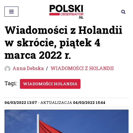
Przejdź
do
Wiadomości z Holandii
treści
w skrócie, piątek 4
marca 2022 r.
Anna Debska
WIADOMOŚCI Z HOLANDII
Tagi:
WIADOMOŚCI HOLANDIA
04/03/2022 13:07
- AKTUALIZACJA
04/03/2022 15:44