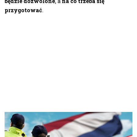
będzie dozwolone
, a
na co trzeba się
przygotować
.