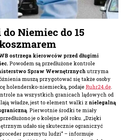
i do Niemiec
do 15
e koszmarem
WB ostrzega kierowców przed długimi
ec.
Powodem są przedłużone kontrole
nisterstwo Spraw Wewnętrznych
utrzyma
późnienia muszą przygotować się także osoby
icę holendersko-niemiecką, podaje
Ruhr24.de
.
ntrole na wszystkich granicach lądowych od
ają władze, jest to element walki z
nielegalną
sgraniczną
. Pierwotnie środki te miały
rzedłużono je o kolejne pół roku. „Dzięki
rznym udało się skutecznie ograniczyć
 proceder przemytu ludzi” – informuje