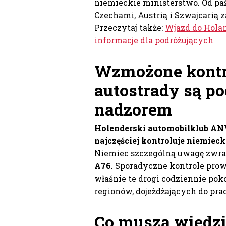
niemieckie ministerstwo. Od paź
Czechami, Austrią i Szwajcarią 
Przeczytaj także:
Wjazd do Holan
informacje dla podróżujących
Wzmożone kontro
autostrady są p
nadzorem
Holenderski automobilklub ANW
najczęściej kontroluje niemieck
Niemiec szczególną uwagę zwrac
A76
. Sporadyczne kontrole pro
właśnie te drogi codziennie po
regionów, dojeżdżających do pr
Co muszą wiedzi