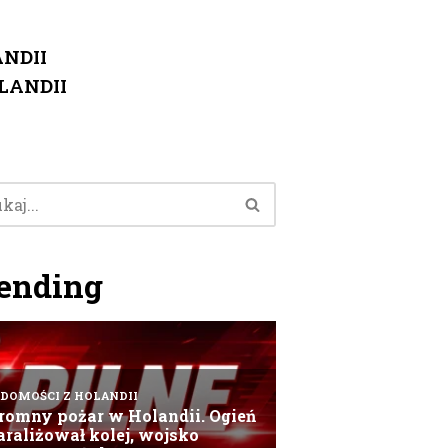
NDII
LANDII
ending