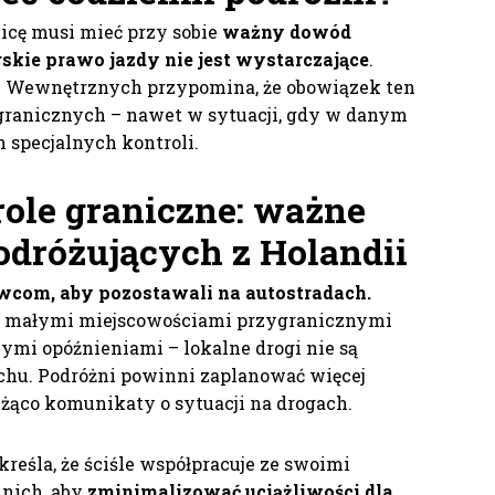
icę musi mieć przy sobie
ważny dowód
skie prawo jazdy nie jest wystarczające
.
 Wewnętrznych przypomina, że obowiązek ten
granicznych – nawet w sytuacji, gdy w danym
specjalnych kontroli.
ole graniczne: ważne
odróżujących z Holandii
wcom, aby pozostawali na autostradach.
zd małymi miejscowościami przygranicznymi
zymi opóźnieniami – lokalne drogi nie są
chu. Podróżni powinni zaplanować więcej
ieżąco komunikaty o sytuacji na drogach.
reśla, że ściśle współpracuje ze swoimi
dnich, aby
zminimalizować uciążliwości dla