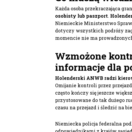
Każda osoba przekraczająca gran
osobisty lub paszport
.
Holender
Niemieckie Ministerstwo Spraw
dotyczy wszystkich podróży za
momencie nie ma prowadzonych 
Wzmożone kontr
informacje dla p
Holenderski ANWB radzi kiero
Omijanie kontroli przez przeja
często kończy się jeszcze więks
przystosowane do tak dużego ru
czasu na przejazd i śledzić na b
Niemiecka policja federalna podk
odpowiednikami z krajów sąsie