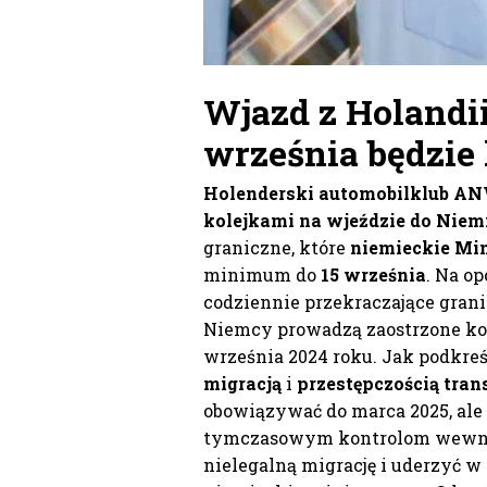
Wjazd z Holandi
września będzi
Holenderski automobilklub AN
kolejkami na wjeździe do Niemi
graniczne, które
niemieckie Mi
minimum do
15 września
. Na o
codziennie przekraczające gran
Niemcy prowadzą zaostrzone ko
września 2024 roku. Jak podkreśl
migracją
i
przestępczością tran
obowiązywać do marca 2025, ale p
tymczasowym kontrolom wewnęt
nielegalną migrację i uderzyć w