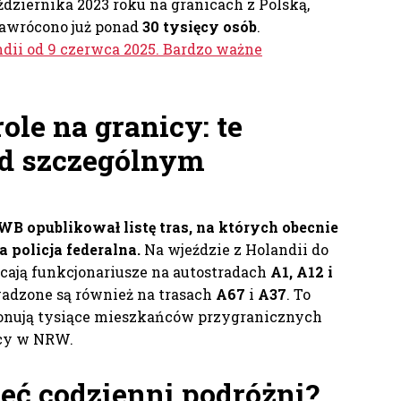
dziernika 2023 roku na granicach z Polską,
zawrócono już ponad
30 tysięcy osób
.
dii od 9 czerwca 2025. Bardzo ważne
le na granicy: te
od szczególnym
B opublikował listę tras, na których obecnie
a policja federalna.
Na wjeździe z Holandii do
ają funkcjonariusze na autostradach
A1, A12 i
wadzone są również na trasach
A67
i
A37
. To
konują tysiące mieszkańców przygranicznych
acy w NRW.
eć codzienni podróżni?