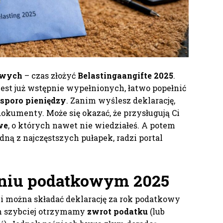
owych
– czas złożyć
Belastingaangifte 2025
.
jest już wstępnie wypełnionych, łatwo popełnić
 sporo pieniędzy
. Zanim wyślesz deklarację,
okumenty. Może się okazać, że przysługują Ci
we
, o których nawet nie wiedziałeś. A potem
dną z najczęstszych pułapek, radzi portal
eniu podatkowym 2025
i można składać deklarację za rok podatkowy
ym szybciej otrzymamy
zwrot podatku
(lub