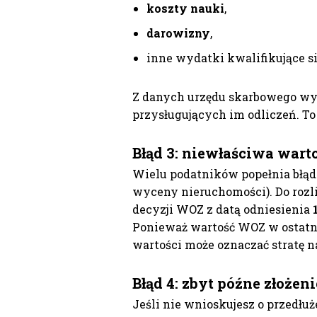
koszty nauki
,
darowizny
,
inne wydatki kwalifikujące si
Z danych urzędu skarbowego wyni
przysługujących im odliczeń. To 
Błąd 3: niewłaściwa war
Wielu podatników popełnia błą
wyceny nieruchomości). Do rozl
decyzji WOZ z datą odniesienia
Ponieważ wartość WOZ w ostatni
wartości może oznaczać stratę 
Błąd 4: zbyt późne złożeni
Jeśli nie wnioskujesz o przedłu