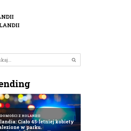
NDII
LANDII
ending