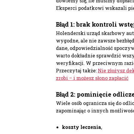
dowiemy się, ile musimy dopłac
Eksperci podatkowi wskazali pię
Błąd 1: brak kontroli ws
Holenderski urząd skarbowy aut
wygodne, ale nie zawsze bezbłęd
dane, odpowiedzialność spoczywa
warto dokładnie sprawdzić wszys
weryfikacji. W przeciwnym razi
Przeczytaj także:
Nie złożysz de
zrobi – i możesz słono zapłacić
Błąd 2: pominięcie odlicz
Wiele osób ogranicza się do odl
zapominając o innych możliwoś
koszty leczenia
,