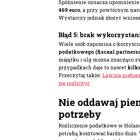
Spóźnienie oznacza upomnienie 
469 euro
, a przy powtórnym na
Wystarczy jednak złożyć wniosek
Błąd 5: brak wykorzysta
Wiele osób zapomina o korzyśc
podatkowego (fiscaal partners
majątku i ulg można znacząco z
przypadkach daje to nawet
kilk
Przeczytaj także:
Lawina niebies
się rozliczyć
Nie oddawaj pie
potrzeby
Rozliczenie podatkowe w Holand
potrafią kosztować bardzo dużo.