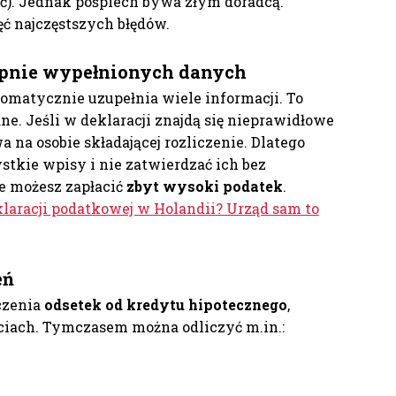
ić). Jednak pośpiech bywa złym doradcą.
ć najczęstszych błędów.
tępnie wypełnionych danych
omatycznie uzupełnia wiele informacji. To
ne. Jeśli w deklaracji znajdą się nieprawidłowe
 na osobie składającej rozliczenie. Dlatego
tkie wpisy i nie zatwierdzać ich bez
e możesz zapłacić
zbyt wysoki podatek
.
klaracji podatkowej w Holandii? Urząd sam to
eń
iczenia
odsetek od kredytu hipotecznego
,
ciach. Tymczasem można odliczyć m.in.: