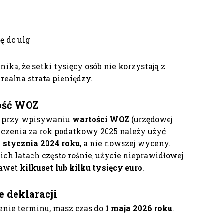
ę do ulg.
ka, że setki tysięcy osób nie korzystają z
realna strata pieniędzy.
tość WOZ
d przy wpisywaniu
wartości WOZ
(urzędowej
iczenia za rok podatkowy 2025 należy użyć
1 stycznia 2024 roku
, a nie nowszej wyceny.
ch latach często rośnie, użycie nieprawidłowej
nawet
kilkuset lub kilku tysięcy euro
.
e deklaracji
żenie terminu, masz czas do
1 maja 2026 roku
.