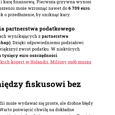
i karę finansową. Pierwsza grzywna wynosi
ruszeniu może wzrosnąć nawet do
6 709 euro
.
 o przedłużenie, by uniknąć kary.
nia partnerstwa podatkowego
iach wynikających z
partnerstwa
chap)
. Dzięki odpowiedniemu podziałowi
większyć zwrot podatku. W niektórych
a tysięcy euro oszczędności
.
kich kopert w Holandii. Miliony osób muszą
niędzy fiskusowi bez
ii może wydawać się proste, ale drobne błędy
 Warto poświęcić chwilę na dokładne