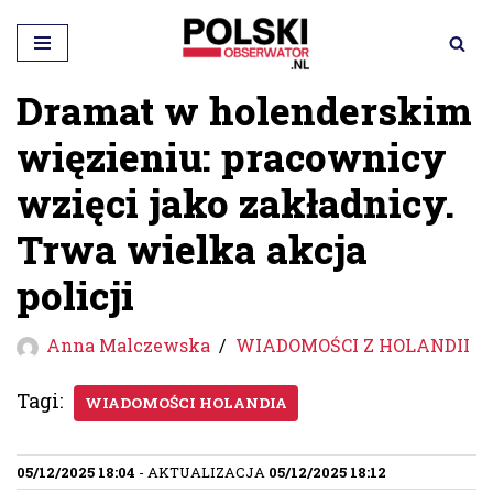
Przejdź
do
Dramat w holenderskim
treści
więzieniu: pracownicy
wzięci jako zakładnicy.
Trwa wielka akcja
policji
Anna Malczewska
WIADOMOŚCI Z HOLANDII
Tagi:
WIADOMOŚCI HOLANDIA
05/12/2025 18:04
- AKTUALIZACJA
05/12/2025 18:12