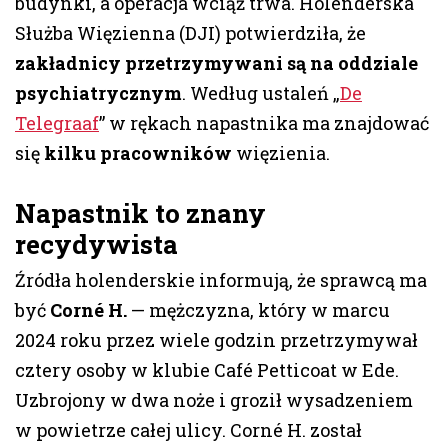
budynki, a operacja wciąż trwa. Holenderska
Służba Więzienna (DJI) potwierdziła, że
zakładnicy przetrzymywani są na oddziale
psychiatrycznym
. Według ustaleń „
De
Telegraaf
” w rękach napastnika ma znajdować
się
kilku pracowników
więzienia.
Napastnik to znany
recydywista
Źródła holenderskie informują, że sprawcą ma
być
Corné H.
— mężczyzna, który w marcu
2024 roku przez wiele godzin przetrzymywał
cztery osoby w klubie Café Petticoat w Ede.
Uzbrojony w dwa noże i groził wysadzeniem
w powietrze całej ulicy. Corné H. został