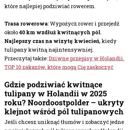
które najlepiej podziwiać rowerem.
Trasa rowerowa
: Wypożycz rower i przejedź
około
40 km wzdłuż kwitnących pól
.
Najlepszy czas na wizytę
:
kwiecień
, kiedy
tulipany kwitną najintensywniej.
Przeczytaj także:
Dziwne przepisy w Holandii.
TOP 10 zakazów, które mogą Cię zaskoczyć
Gdzie podziwiać kwitnące
tulipany w Holandii w 2025
roku? Noordoostpolder – ukryty
klejnot wśród pól tulipanowych
Jeśli chcesz uniknąć tłumów i zobaczyć jedne