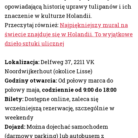
opowiadającą historię uprawy tulipanów i ich
znaczenie w kulturze Holandii.
Przeczytaj również:
Najpiękniejszy mural na
świecie znajduje się w Holandii. To wyjątkowe
dzieło sztuki ulicznej
Lokalizacja:
Delfweg 37, 2211 VK
Noordwijkerhout (okolice Lisse)
Godziny otwarcia:
Od połowy marca do
połowy maja,
codziennie od 9:00 do 18:00
Bilety:
Dostępne online, zaleca się
wcześniejszą rezerwację, szczególnie w
weekendy
Dojazd:
Można dojechać samochodem
(darmowy parking) lub autobusem z