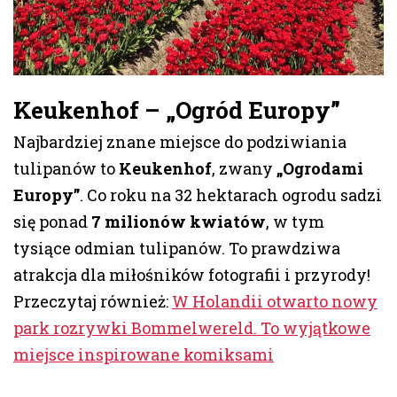
Keukenhof – „Ogród Europy”
Najbardziej znane miejsce do podziwiania
tulipanów to
Keukenhof
, zwany
„Ogrodami
Europy”
. Co roku na 32 hektarach ogrodu sadzi
się ponad
7 milionów kwiatów
, w tym
tysiące odmian tulipanów. To prawdziwa
atrakcja dla miłośników fotografii i przyrody!
Przeczytaj również:
W Holandii otwarto nowy
park rozrywki Bommelwereld. To wyjątkowe
miejsce inspirowane komiksami