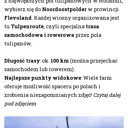
z największych pól tulipanowych w Holandii,
wybierz się do
Noordoostpolder
w prowincji
Flevoland
. Każdej wiosny organizowana jest
tu
Tulpenroute
, czyli specjalna
trasa
samochodowa i rowerowa
przez pola
tulipanów
.
Długość trasy
: ok.
100 km
(można przejechać
samochodem lub rowerem).
Najlepsze punkty widokowe
: Wiele farm
oferuje możliwość spaceru po polach i
zrobienia niezapomnianych zdjęć!
Czytaj dalej
pod zdjęciem