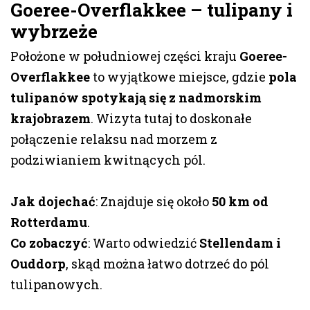
Goeree-Overflakkee – tulipany i
wybrzeże
Położone w południowej części kraju
Goeree-
Overflakkee
to wyjątkowe miejsce, gdzie
pola
tulipanów spotykają się z nadmorskim
krajobrazem
. Wizyta tutaj to doskonałe
połączenie relaksu nad morzem z
podziwianiem kwitnących pól.
Jak dojechać
: Znajduje się około
50 km od
Rotterdamu
.
Co zobaczyć
: Warto odwiedzić
Stellendam i
Ouddorp
, skąd można łatwo dotrzeć do pól
tulipanowych.