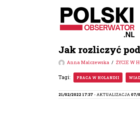
Przejdź
do
treści
Jak rozliczyć pod
Anna Malczewska
ŻYCIE W 
Tagi:
PRACA W HOLANDII
WIAD
21/02/2022 17:37
- AKTUALIZACJA
07/0