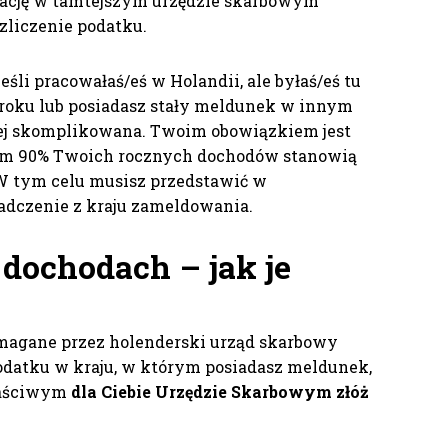
rację w tamtejszym urzędzie skarbowym
ozliczenie podatku.
śli pracowałaś/eś w Holandii, ale byłaś/eś tu
roku lub posiadasz stały meldunek w innym
dziej skomplikowana. Twoim obowiązkiem jest
m 90% Twoich rocznych dochodów stanowią
W tym celu musisz przedstawić w
iadczenie z kraju zameldowania.
dochodach – jak je
agane przez holenderski urząd skarbowy
 podatku w kraju, w którym posiadasz meldunek,
łaściwym
dla Ciebie Urzędzie Skarbowym złóż