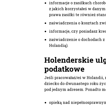
informacje o zasiłkach choro
z jakich korzystałeś w dany
prawa zasiłki te również stan
zaświadczenia o kosztach zwi
informacje, czy posiadasz kre
zaświadczenie o dochodach z 
Holandią).
Holenderskie ulg
podatkowe
Jeśli pracowałaś/eś w Holandii, 
dziecko do dwunastego roku życi
pod jednym adresem. Ponadto mo
opieką nad niepełnosprawnym