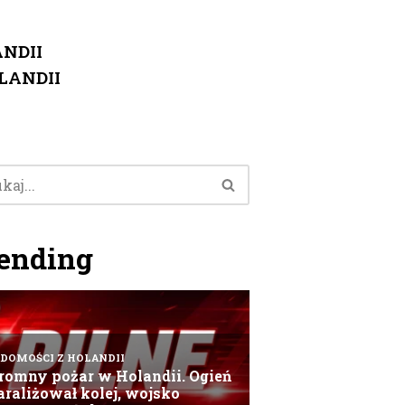
NDII
LANDII
ending