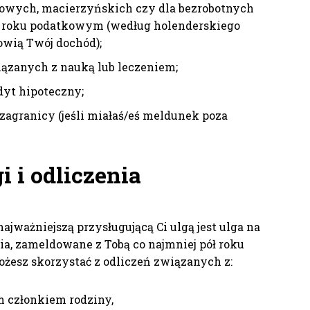
bowych, macierzyńskich czy dla bezrobotnych
m roku podatkowym (według holenderskiego
owią Twój dochód);
ązanych z nauką lub leczeniem;
dyt hipoteczny;
zagranicy (jeśli miałaś/eś meldunek poza
i i odliczenia
najważniejszą przysługującą Ci ulgą jest ulga na
a, zameldowane z Tobą co najmniej pół roku
żesz skorzystać z odliczeń związanych z:
 członkiem rodziny,