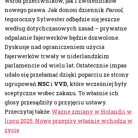
wśród przeciwników, jak i zwolenników
nowego prawa. Jak donosi dziennik
Parool
,
tegoroczny Sylwester odbędzie się jeszcze
według dotychczasowych zasad – prywatne
odpalanie fajerwerków będzie dozwolone.
Dyskusje nad ograniczeniem użycia
fajerwerków trwały w niderlandzkim
parlamencie od wielu lat. Ostatecznie impas
udało się przełamać dzięki poparciu ze strony
ugrupowań
NSC
i
VVD
, które wcześniej były
sceptyczne wobec zakazu. To właśnie ich
głosy przesądziły o przyjęciu ustawy.
Przeczytaj także:
Ważne zmiany w Holandii w
lipcu 2025. Nowe przepisy właśnie wchodzą w
życie