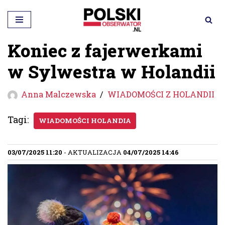
Przejdź
do
Koniec z fajerwerkami
treści
w Sylwestra w Holandii
Anna Malczewska
WIADOMOŚCI Z HOLANDII
Tagi:
WIADOMOŚCI HOLANDIA
03/07/2025 11:20
- AKTUALIZACJA
04/07/2025 14:46