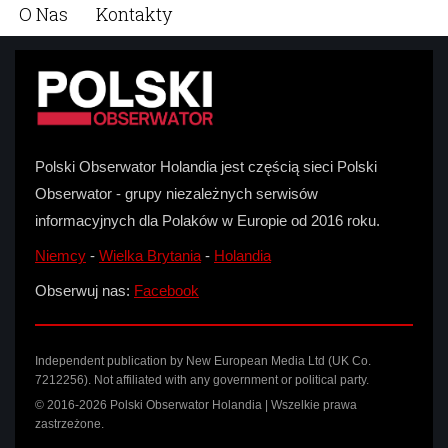
O Nas
Kontakty
Polski Obserwator Holandia jest częścią sieci Polski
Obserwator - grupy niezależnych serwisów
informacyjnych dla Polaków w Europie od 2016 roku.
Niemcy
-
Wielka Brytania
-
Holandia
Obserwuj nas:
Facebook
Independent publication by New European Media Ltd (UK Co.
7212256). Not affiliated with any government or political party.
© 2016-2026 Polski Obserwator Holandia | Wszelkie prawa
zastrzeżone.