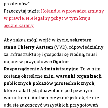
problemów”.
Przeczytaj także:
Holandia wprowadza zmiany
w prawie. Nielegalny pobyt w tym kraju
będzie karany
Aby zakaz mógł wejść w życie,
sekretarz
stanu Thierry Aartsen
(VVD), odpowiedzialny
za infrastrukturę i gospodarkę wodną, musi
najpierw przygotować
Ogólne
Rozporządzenie Administracyjne
. To w nim
zostaną określone m.in.
warunki organizacji
publicznych pokazów pirotechnicznych
,
które nadal będą dozwolone pod pewnymi
warunkami. Aartsen przyznał jednak, że nie
uda się zakończyć wszystkich przygotowań