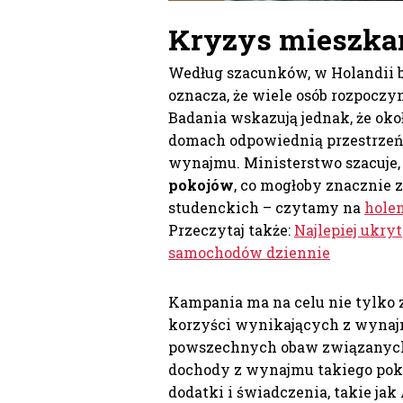
Kryzys mieszka
Według szacunków, w Holandii br
oznacza, że wiele osób rozpoczy
Badania wskazują jednak, że oko
domach odpowiednią przestrzeń 
wynajmu. Ministerstwo szacuje, 
pokojów
, co mogłoby znacznie 
studenckich – czytamy na
holen
Przeczytaj także:
Najlepiej ukryt
samochodów dziennie
Kampania ma na celu nie tylko 
korzyści wynikających z wynaj
powszechnych obaw związanych 
dochody z wynajmu takiego pok
dodatki i świadczenia, takie ja