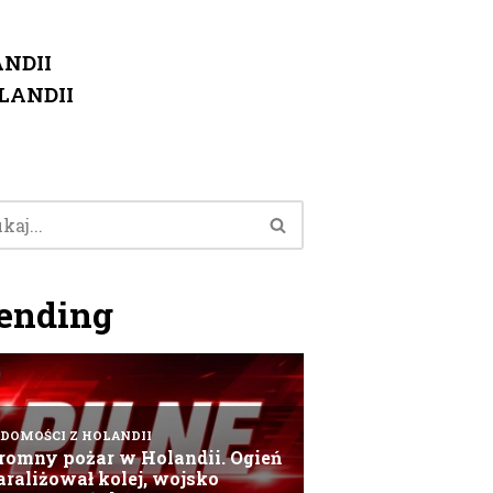
NDII
LANDII
ending