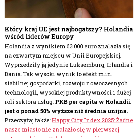
Który kraj UE jest najbogatszy? Holandia
wśród liderów Europy
Holandia z wynikiem 63 000 euro znalazła się
na czwartym miejscu w Unii Europejskiej.
Wyprzedziły ją jedynie Luksemburg, Irlandia i
Dania. Tak wysoki wynik to efekt m.in.
stabilnej gospodarki, rozwoju nowoczesnych
technologii, wysokiej produktywności i dużej
roli sektora usług.
PKB per capita w Holandii
jest o ponad 50% wyższe niż średnia unijna.
Przeczytaj także:
Happy City Index 2025: Żadne
nasze miasto nie znalazło się w pierwszej