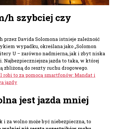
m/h szybciej czy
przez Davida Solomona istnieje zależność
zykiem wypadku, określana jako „Solomon
itery U – zarówno nadmierna, jak i zbyt niska
. Najbezpieczniejsza jazda to taka, w której
ią zbliżoną do reszty ruchu drogowego.
 robi to za pomocą smartfonów: Mandat i
a jazdy
lna jest jazda mniej
k i za wolno może być niebezpieczna, to
e wolniej niż reszta uczestników ruchu