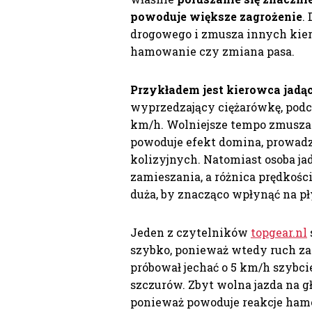
powoduje większe zagrożenie
.
drogowego i zmusza innych kie
hamowanie czy zmiana pasa.
Przykładem jest kierowca jadąc
wyprzedzający ciężarówkę, podcz
km/h. Wolniejsze tempo zmusza 
powoduje efekt domina, prowadz
kolizyjnych. Natomiast osoba j
zamieszania, a różnica prędkośc
duża, by znacząco wpłynąć na p
Jeden z czytelników
topgear.nl
szybko, ponieważ wtedy ruch za 
próbował jechać o 5 km/h szybcie
szczurów. Zbyt wolna jazda na g
ponieważ powoduje reakcje ham