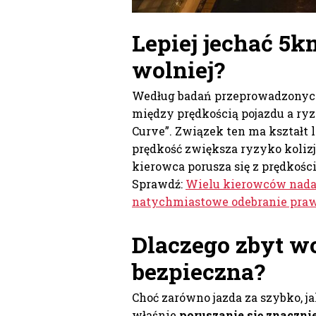
Lepiej jechać 5k
wolniej?
Według badań przeprowadzonych 
między prędkością pojazdu a ry
Curve”. Związek ten ma kształt l
prędkość zwiększa ryzyko kolizji
kierowca porusza się z prędkośc
Sprawdź:
Wielu kierowców nadal
natychmiastowe odebranie praw
Dlaczego zbyt wo
bezpieczna?
Choć zarówno jazda za szybko, ja
właśnie
poruszanie się znaczni