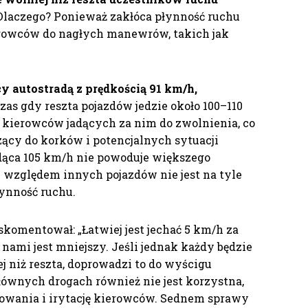
 Dlaczego? Ponieważ zakłóca płynność ruchu
rowców do nagłych manewrów, takich jak
y autostradą z prędkością 91 km/h,
as gdy reszta pojazdów jedzie około 100–110
kierowców jadących za nim do zwolnienia, co
ący do korków i potencjalnych sytuacji
adąca 105 km/h nie powoduje większego
i względem innych pojazdów nie jest na tyle
łynność ruchu.
skomentował: „Łatwiej jest jechać 5 km/h za
nami jest mniejszy. Jeśli jednak każdy będzie
j niż reszta, doprowadzi to do wyścigu
łównych drogach również nie jest korzystna,
owania i irytację kierowców. Sednem sprawy