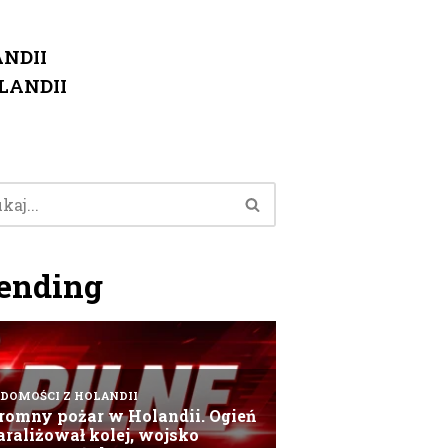
NDII
LANDII
ending