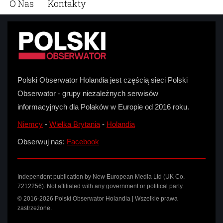
O Nas
Kontakty
Polski Obserwator Holandia jest częścią sieci Polski
Obserwator - grupy niezależnych serwisów
informacyjnych dla Polaków w Europie od 2016 roku.
Niemcy
-
Wielka Brytania
-
Holandia
Obserwuj nas:
Facebook
Independent publication by New European Media Ltd (UK Co.
7212256). Not affiliated with any government or political party.
© 2016-2026 Polski Obserwator Holandia | Wszelkie prawa
zastrzeżone.