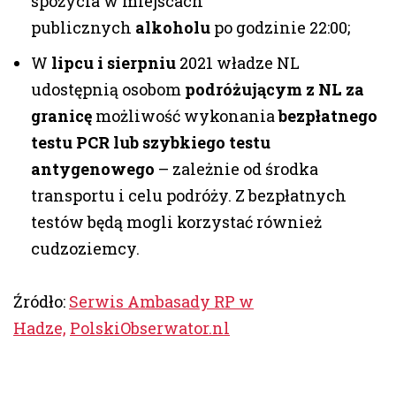
spożycia w miejscach
publicznych
alkoholu
po godzinie 22:00;
W
lipcu i sierpniu
2021 władze NL
udostępnią osobom
podróżującym z NL za
granicę
możliwość wykonania
bezpłatnego
testu PCR lub szybkiego testu
antygenowego
– zależnie od środka
transportu i celu podróży. Z bezpłatnych
testów będą mogli korzystać również
cudzoziemcy.
Źródło:
Serwis Ambasady RP w
Hadze,
PolskiObserwator.nl