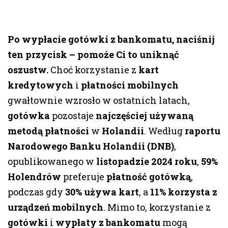
Po wypłacie gotówki z bankomatu, naciśnij
ten przycisk – pomoże Ci to uniknąć
oszustw.
Choć korzystanie z
kart
kredytowych
i
płatności mobilnych
gwałtownie wzrosło w ostatnich latach,
gotówka
pozostaje
najczęściej używaną
metodą płatności
w
Holandii
. Według
raportu
Narodowego Banku Holandii (DNB)
,
opublikowanego w
listopadzie 2024 roku
,
59%
Holendrów
preferuje
płatność gotówką
,
podczas gdy
30% używa kart
, a
11% korzysta z
urządzeń mobilnych
. Mimo to, korzystanie z
gotówki
i
wypłaty z bankomatu
mogą