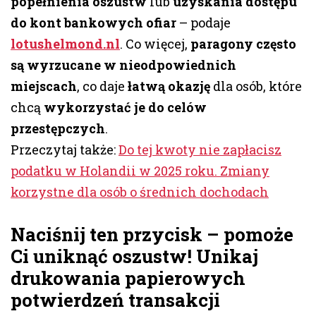
popełnienia oszustw
lub
uzyskania dostępu
do kont bankowych ofiar
– podaje
lotushelmond.nl
. Co więcej,
paragony często
są wyrzucane w nieodpowiednich
miejscach
, co daje
łatwą okazję
dla osób, które
chcą
wykorzystać je do celów
przestępczych
.
Przeczytaj także:
Do tej kwoty nie zapłacisz
podatku w Holandii w 2025 roku. Zmiany
korzystne dla osób o średnich dochodach
Naciśnij ten przycisk – pomoże
Ci uniknąć oszustw!
Unikaj
drukowania papierowych
potwierdzeń transakcji