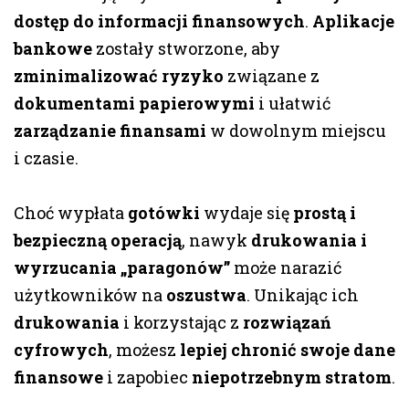
dostęp do informacji finansowych
.
Aplikacje
bankowe
zostały stworzone, aby
zminimalizować ryzyko
związane z
dokumentami papierowymi
i ułatwić
zarządzanie finansami
w dowolnym miejscu
i czasie.
Choć wypłata
gotówki
wydaje się
prostą i
bezpieczną operacją
, nawyk
drukowania i
wyrzucania „paragonów”
może narazić
użytkowników na
oszustwa
. Unikając ich
drukowania
i korzystając z
rozwiązań
cyfrowych
, możesz
lepiej chronić swoje dane
finansowe
i zapobiec
niepotrzebnym stratom
.