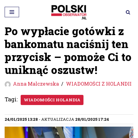
Przejdź
do
Po wypłacie gotówki z
treści
bankomatu naciśnij ten
przycisk – pomoże Ci to
uniknąć oszustw!
Anna Malczewska
WIADOMOŚCI Z HOLANDII
Tagi:
WIADOMOŚCI HOLANDIA
24/01/2025 13:28
- AKTUALIZACJA
28/01/2025 17:24