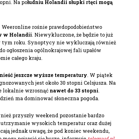
opni. Na po
łudniu Holandii słupki rtęci mogą
 Weeronline rośnie prawdopodobieństwo
w w Holandii
. Niewykluczone, że będzie to już
 w tym roku. Synoptycy nie wykluczają również
o ogłoszenia ogólnokrajowej fali upałów
mie całego kraju.
ieść jeszcze wyższe temperatury
. W piątek
gnozowanych jest około 30 stopni Celsjusza. Na
e lokalnie wzrosnąć
nawet do 33 stopni
.
 dzień ma dominować słoneczna pogoda.
wnież przyszły weekend pozostanie bardzo
ją utrzymanie wysokich temperatur oraz dużej
acają jednak uwagę, że pod koniec weekendu,
e mogą pojawić się burze, informuje
telegraaf.nl
.