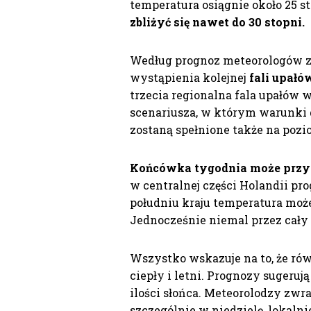
temperatura osiągnie około 25 st
zbliżyć się nawet do 30 stopni.
Według prognoz meteorologów z
wystąpienia kolejnej
fali upałó
trzecia regionalna fala upałów
scenariusza, w którym warunki d
zostaną spełnione także na pozio
Końcówka tygodnia może przyn
w centralnej części Holandii pro
południu kraju temperatura moż
Jednocześnie niemal przez cały
Wszystko wskazuje na to, że ró
ciepły i letni. Prognozy sugeru
ilości słońca. Meteorolodzy zwr
szczególnie w niedzielę, lokalni