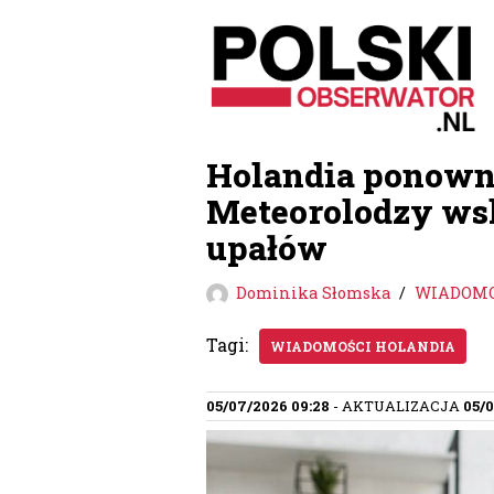
Przejdź
do
treści
Holandia ponowni
Meteorolodzy wska
upałów
Dominika Słomska
WIADOMO
Tagi:
WIADOMOŚCI HOLANDIA
05/07/2026 09:28
- AKTUALIZACJA
05/0