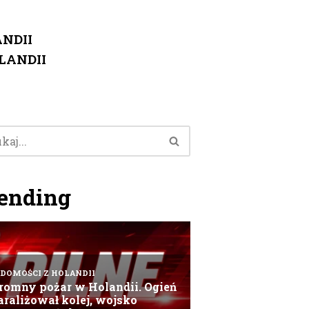
NDII
LANDII
ending