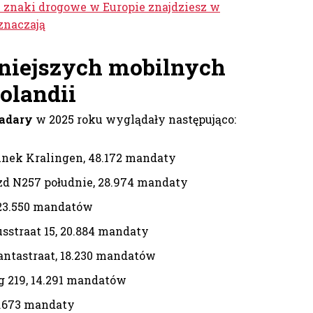
 znaki drogowe w Europie znajdziesz w
znaczają
niejszych mobilnych
olandii
radary
w 2025 roku wyglądały następująco:
unek Kralingen, 48.172 mandaty
zd N257 południe, 28.974 mandaty
 23.550 mandatów
sstraat 15, 20.884 mandaty
ntastraat, 18.230 mandatów
g 219, 14.291 mandatów
3.673 mandaty