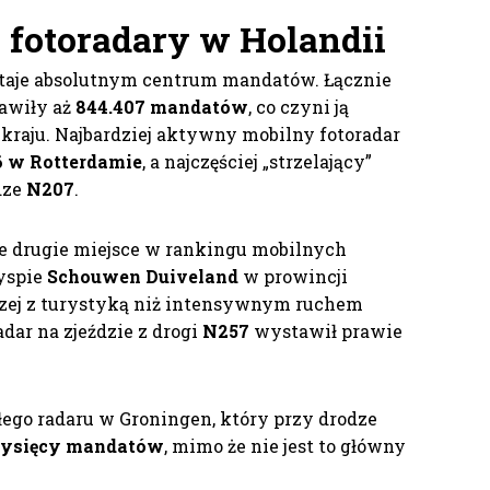
 fotoradary w Holandii
taje absolutnym centrum mandatów. Łącznie
tawiły aż
844.407 mandatów
, co czyni ją
raju. Najbardziej aktywny mobilny fotoradar
 w Rotterdamie
, a najczęściej „strzelający”
odze
N207
.
że drugie miejsce w rankingu mobilnych
wyspie
Schouwen Duiveland
w prowincji
aczej z turystyką niż intensywnym ruchem
ar na zjeździe z drogi
N257
wystawił prawie
łego radaru w Groningen, który przy drodze
tysięcy mandatów
, mimo że nie jest to główny