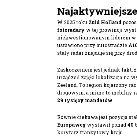
Najaktywniejsze
W 2025 roku
Zuid Holland
pozos
fotoradary
w tej prowincji wys
niekwestionowanym liderem w k
ustawiono przy autostradzie
A16
stały radar znajduje się przy dr
Zaskoczeniem jest jednak fakt, 
urządzeń zajęła lokalizacja na 
Zeeland. To region kojarzony r
drogowym, a mimo to mobilny rad
29 tysięcy mandatów
.
Równie ciekawa jest pozycja sta
Europaweg
wystawił ponad
40 
korytarz tranzytowy kraju.