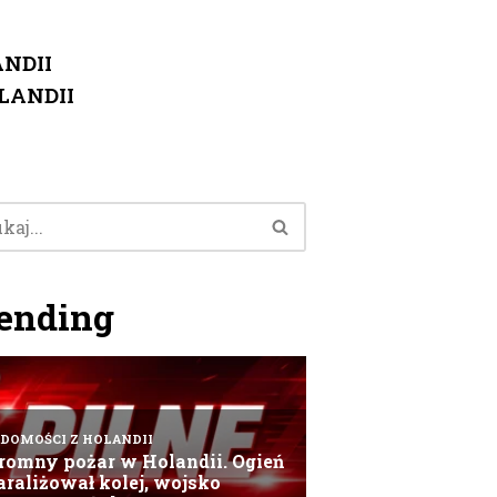
NDII
LANDII
ending