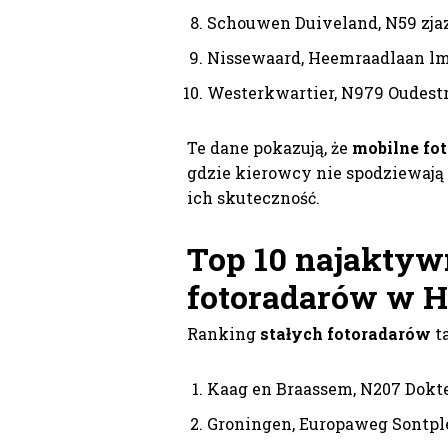
Schouwen Duiveland, N59 zja
Nissewaard, Heemraadlaan lm
Westerkwartier, N979 Oudestr
Te dane pokazują, że
mobilne fo
gdzie kierowcy nie spodziewają 
ich skuteczność.
Top 10 najaktyw
fotoradarów w H
Ranking
stałych fotoradarów
ta
Kaag en Braassem, N207 Dokt
Groningen, Europaweg Sontpl