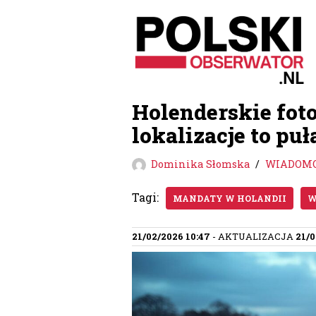
Przejdź
do
treści
Holenderskie foto
lokalizacje to pu
Dominika Słomska
WIADOMO
Tagi:
MANDATY W HOLANDII
W
21/02/2026 10:47
- AKTUALIZACJA
21/0