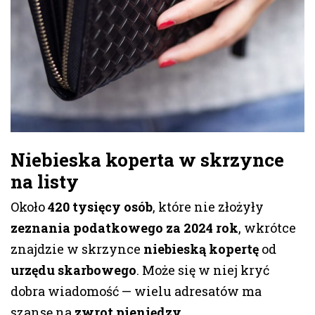
Niebieska koperta w skrzynce
na listy
Około
420 tysięcy osób
, które nie złożyły
zeznania podatkowego za 2024 rok
, wkrótce
znajdzie w skrzynce
niebieską kopertę
od
urzędu skarbowego
. Może się w niej kryć
dobra wiadomość — wielu adresatów ma
szansę na
zwrot pieniędzy
.