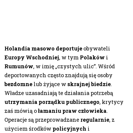
Holandia
masowo deportuje
obywateli
Europy Wschodniej
, w tym
Polaków
i
Rumunów
, w imię „czystych ulic”. Wśród
deportowanych często znajdują się osoby
bezdomne
lub żyjące w
skrajnej biedzie
.
Władze uzasadniają te działania potrzebą
utrzymania porządku publicznego
, krytycy
zaś mówią o
łamaniu praw człowieka
.
Operacje są przeprowadzane
regularnie
, z
użyciem środków
policyjnych
i