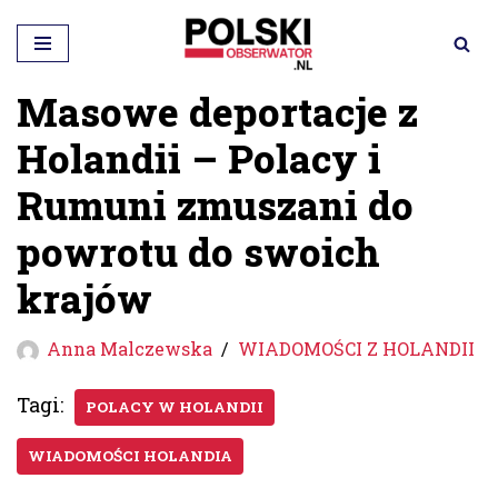
Przejdź
do
Masowe deportacje z
treści
Holandii – Polacy i
Rumuni zmuszani do
powrotu do swoich
krajów
Anna Malczewska
WIADOMOŚCI Z HOLANDII
Tagi:
POLACY W HOLANDII
WIADOMOŚCI HOLANDIA