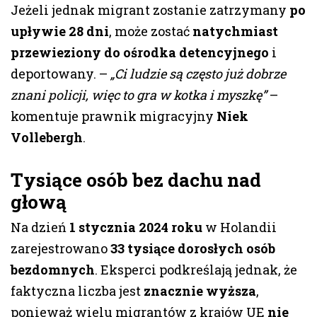
Jeżeli jednak migrant zostanie zatrzymany
po
upływie 28 dni
, może zostać
natychmiast
przewieziony do ośrodka detencyjnego
i
deportowany. –
„Ci ludzie są często już dobrze
znani policji, więc to gra w kotka i myszkę”
–
komentuje prawnik migracyjny
Niek
Vollebergh
.
Tysiące osób bez dachu nad
głową
Na dzień
1 stycznia 2024 roku
w Holandii
zarejestrowano
33 tysiące dorosłych osób
bezdomnych
. Eksperci podkreślają jednak, że
faktyczna liczba jest
znacznie wyższa
,
ponieważ wielu migrantów z krajów UE
nie