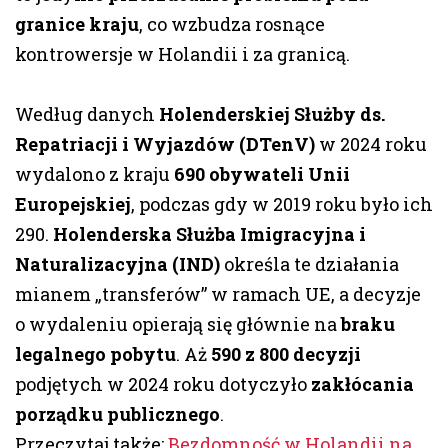
granice kraju
, co wzbudza rosnące
kontrowersje w Holandii i za granicą.
Według danych
Holenderskiej Służby ds.
Repatriacji i Wyjazdów (DTenV)
w 2024 roku
wydalono z kraju
690 obywateli Unii
Europejskiej
, podczas gdy w 2019 roku było ich
290.
Holenderska Służba Imigracyjna i
Naturalizacyjna (IND)
określa te działania
mianem „transferów” w ramach UE, a decyzje
o wydaleniu opierają się głównie na
braku
legalnego pobytu
. Aż
590 z 800 decyzji
podjętych w 2024 roku dotyczyło
zakłócania
porządku publicznego
.
Przeczytaj także:
Bezdomność w Holandii na