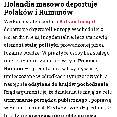
Holandia
masowo deportuje
Polaków i Rumunów
Według ustaleń portalu
Balkan Insight
,
deportacje obywateli Europy Wschodniej z
Holandii nie są incydentalne, lecz stanowią
element
stałej polityki
prowadzonej przez
lokalne władze. W praktyce osoby bez stałego
miejsca zamieszkania — w tym
Polacy
i
Rumuni
— są regularnie zatrzymywane,
umieszczane w ośrodkach tymczasowych, a
następnie
odsyłane do krajów pochodzenia
.
Rząd argumentuje, że działania te mają na celu
utrzymanie porządku publicznego
i poprawę
wizerunku miast. Krytycy twierdzą jednak, że
to jedynie
przerzucanie problemu poza