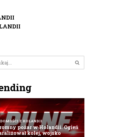
NDII
LANDII
ending