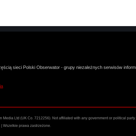
zęścią sieci Polski Obserwator - grupy niezależnych serwisów infor
ia
Media Ltd (UK Co. 7212256). Not affiliated with any government or political party.
| Wszelkie prawa zastrzeżone.