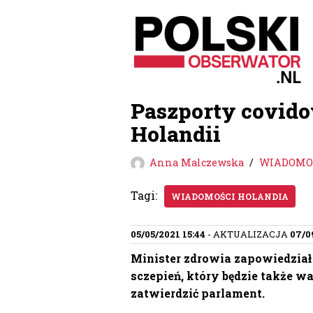
Przejdź
do
treści
Paszporty covid
Holandii
Anna Malczewska
WIADOMOŚ
Tagi:
WIADOMOŚCI HOLANDIA
05/05/2021 15:44
- AKTUALIZACJA
07/0
Minister zdrowia zapowiedział
sczepień, który będzie także w
zatwierdzić parlament.