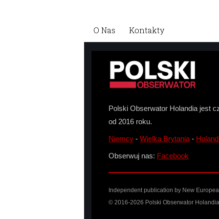
O Nas
Kontakty
Polski Obserwator Holandia jest c
od 2016 roku.
Niemcy
-
Wielka Brytania
-
Holand
Obserwuj nas:
Facebook
Independent publication by New European 
© 2016-2026 Polski Obserwator Holandia 