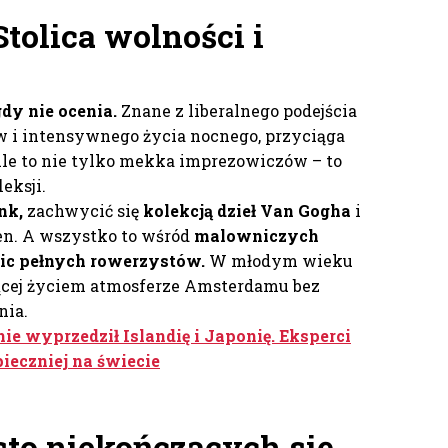
tolica wolności i
dy nie ocenia.
Znane z liberalnego podejścia
w i intensywnego życia nocnego, przyciąga
Ale to nie tylko mekka imprezowiczów – to
eksji.
nk,
zachwycić się
kolekcją dzieł Van Gogha
i
en. A wszystko to wśród
malowniczych
lic pełnych rowerzystów.
W młodym wieku
niącej życiem atmosferze Amsterdamu bez
nia.
nie wyprzedził Islandię i Japonię. Eksperci
pieczniej na świecie
sto niekończących się