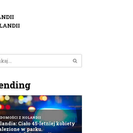
NDII
LANDII
ending