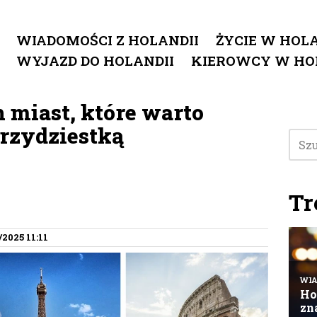
WIADOMOŚCI Z HOLANDII
ŻYCIE W HOLA
WYJAZD DO HOLANDII
KIEROWCY W HO
 miast, które warto
trzydziestką
Tr
/2025 11:11