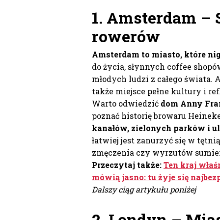
1. Amsterdam – S
rowerów
Amsterdam to miasto, które nig
do życia, słynnych coffee shopó
młodych ludzi z całego świata. 
także miejsce pełne kultury i refl
Warto odwiedzić
dom Anny Fra
poznać historię browaru Heinek
kanałów, zielonych parków i u
łatwiej jest zanurzyć się w tęt
zmęczenia czy wyrzutów sumie
Przeczytaj także:
Ten kraj właś
mówią jasno: tu żyje się najbez
Dalszy ciąg artykułu poniżej
2. Londyn – Mia