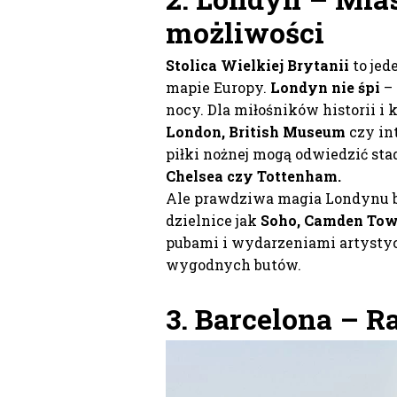
możliwości
Stolica Wielkiej Brytanii
to jed
mapie Europy.
Londyn nie śpi
–
nocy. Dla miłośników historii i k
London, British Museum
czy i
piłki nożnej mogą odwiedzić st
Chelsea czy Tottenham.
Ale prawdziwa magia Londynu b
dzielnice jak
Soho, Camden Tow
pubami i wydarzeniami artystyc
wygodnych butów.
3. Barcelona – R