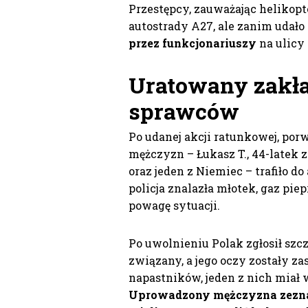
Przestępcy, zauważając helikopte
autostrady A27, ale zanim udało 
przez funkcjonariuszy
na ulicy 
Uratowany zakła
sprawców
Po udanej akcji ratunkowej, porw
mężczyzn – Łukasz T., 44-latek
oraz jeden z Niemiec – trafiło d
policja znalazła młotek, gaz pie
powagę sytuacji.
Po uwolnieniu Polak zgłosił szc
związany, a jego oczy zostały z
napastników, jeden z nich miał w
Uprowadzony mężczyzna zeznał,