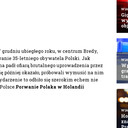
W grudniu ubiegłego roku, w centrum Bredy,
anie 35-letniego obywatela Polski. Jak
na padł ofiarą brutalnego uprowadzenia przez
się później okazało, próbowali wymusić na nim
darzenie to odbiło się szerokim echem nie
Polsce.
Porwanie Polaka w Holandii