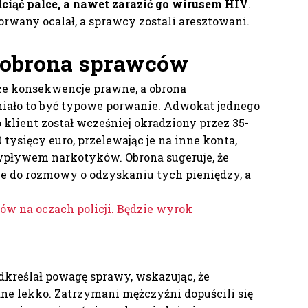
dciąć palce, a nawet zarazić go wirusem HIV
.
rwany ocalał, a sprawcy zostali aresztowani.
 obrona sprawców
ze konsekwencje prawne, a obrona
miało to być typowe porwanie. Adwokat jednego
o klient został wcześniej okradziony przez 35-
 tysięcy euro, przelewając je na inne konta,
wpływem narkotyków. Obrona sugeruje, że
ie do rozmowy o odzyskaniu tych pieniędzy, a
ów na oczach policji. Będzie wyrok
dkreślał powagę sprawy, wskazując, że
ne lekko. Zatrzymani mężczyźni dopuścili się