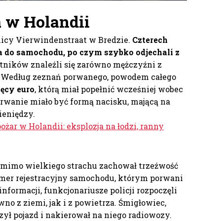
 w Holandii
licy Vierwindenstraat w Bredzie.
Czterech
a do samochodu, po czym szybko odjechali z
tników znaleźli się zarówno mężczyźni z
ec. Według zeznań porwanego, powodem całego
ięcy euro
, którą miał popełnić wcześniej wobec
rwanie miało być formą nacisku, mającą na
ieniędzy.
żar w Holandii: eksplozja na łodzi, ranny
 mimo wielkiego strachu zachował trzeźwość
umer rejestracyjny samochodu, którym porwani
informacji, funkcjonariusze policji rozpoczęli
o z ziemi, jak i z powietrza. Śmigłowiec,
rzył pojazd i nakierował na niego radiowozy.