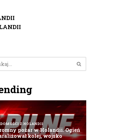
NDII
LANDII
ending