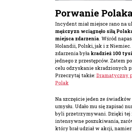
Porwanie Polaka
Incydent miał miejsce rano na u
mężczyzn wciągnęło siłą Polak
miejsca zdarzenia
. Wśród napas
Holandii, Polski, jak i z Niemi
zdarzenia była
kradzież 100 tys
jednego z przestępców. Zatem po
celu odzyskanie skradzionych p
Przeczytaj także:
Dramatyczny po
Polak
Na szczęście jeden ze świadków
umysłu. Udało mu się zapisać n
byli przetrzymywani. Dzięki tej 
intensywne poszukiwania, zarówn
który brał udział w akcji, namie