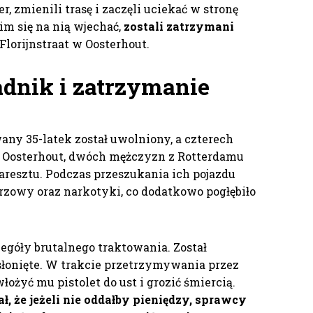
r, zmienili trasę i zaczęli uciekać w stronę
im się na nią wjechać,
zostali zatrzymani
Florijnstraat w Oosterhout.
dnik i zatrzymanie
any 35-latek został uwolniony, a czterech
 z Oosterhout, dwóch mężczyzn z Rotterdamu
o aresztu. Podczas przeszukania ich pojazdu
przowy oraz narkotyki, co dodatkowo pogłębiło
zegóły brutalnego traktowania. Został
asłonięte. W trakcie przetrzymywania przez
łożyć mu pistolet do ust i grozić śmiercią.
 że jeżeli nie oddałby pieniędzy, sprawcy