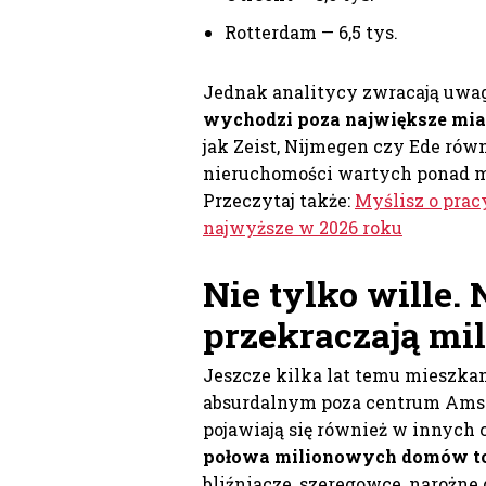
Rotterdam — 6,5 tys.
Jednak analitycy zwracają uwa
wychodzi poza największe mias
jak Zeist, Nijmegen czy Ede rów
nieruchomości wartych ponad mi
Przeczytaj także:
Myślisz o prac
najwyższe w 2026 roku
Nie tylko wille.
przekraczają mi
Jeszcze kilka lat temu mieszka
absurdalnym poza centrum Amste
pojawiają się również w innych 
połowa milionowych domów to 
bliźniacze, szeregowce, narożne