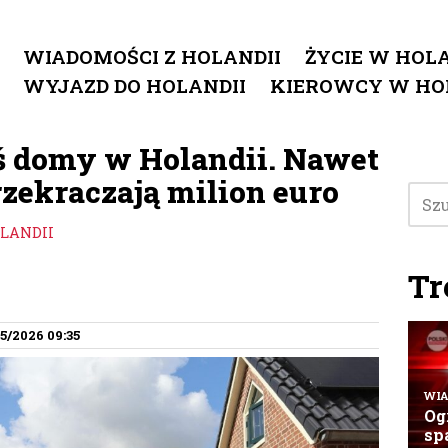
WIADOMOŚCI Z HOLANDII
ŻYCIE W HOLA
WYJAZD DO HOLANDII
KIEROWCY W HO
iś domy w Holandii. Nawet
rzekraczają milion euro
OLANDII
Tr
5/2026 09:35