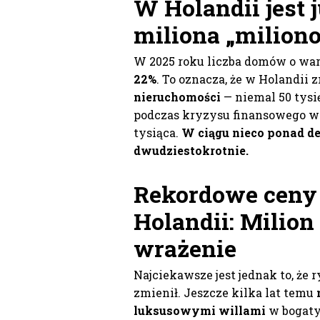
W Holandii jest 
miliona „milio
W 2025 roku liczba domów o wart
22%
. To oznacza, że w Holandii z
nieruchomości
— niemal 50 tysi
podczas kryzysu finansowego w 
tysiąca.
W ciągu nieco ponad de
dwudziestokrotnie.
Rekordowe ceny
Holandii: Milion 
wrażenie
Najciekawsze jest jednak to, że
zmienił. Jeszcze kilka lat temu
m
luksusowymi willami
w bogaty