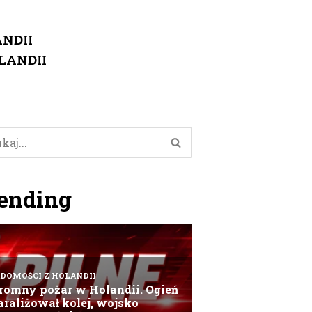
NDII
LANDII
ending