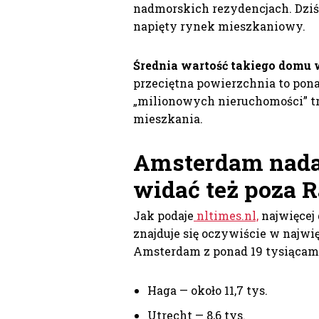
nadmorskich rezydencjach. Dziś 
napięty rynek mieszkaniowy.
Średnia wartość takiego domu 
przeciętna powierzchnia to pona
„milionowych nieruchomości” tr
mieszkania.
Amsterdam nadal
widać też poza 
Jak podaje
nltimes.nl,
najwięcej
znajduje się oczywiście w najwi
Amsterdam z ponad 19 tysiącami 
Haga — około 11,7 tys.
Utrecht — 8,6 tys.