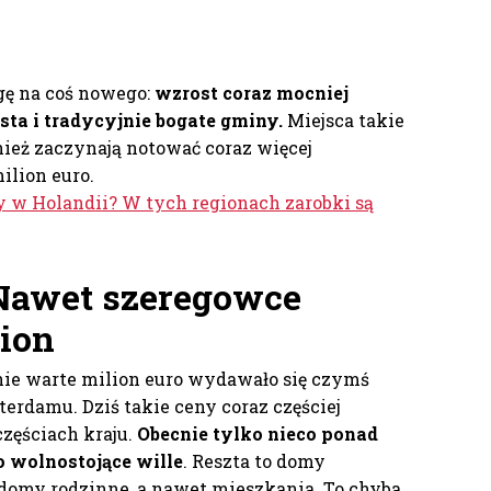
gę na coś nowego:
wzrost coraz mocniej
ta i tradycyjnie bogate gminy.
Miejsca takie
nież zaczynają notować coraz więcej
lion euro.
y w Holandii? W tych regionach zarobki są
 Nawet szeregowce
lion
nie warte milion euro wydawało się czymś
rdamu. Dziś takie ceny coraz częściej
częściach kraju.
Obecnie tylko nieco ponad
wolnostojące wille
. Reszta to domy
 domy rodzinne, a nawet mieszkania. To chyba