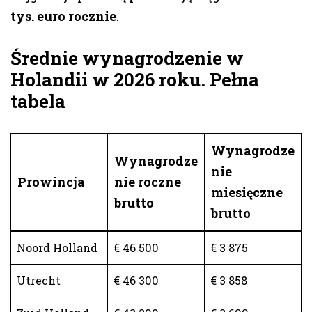
tys. euro rocznie
.
Średnie wynagrodzenie w
Holandii w 2026 roku. Pełna
tabela
Wynagrodze
Wynagrodze
nie
Prowincja
nie roczne
miesięczne
brutto
brutto
Noord Holland
€ 46 500
€ 3 875
Utrecht
€ 46 300
€ 3 858