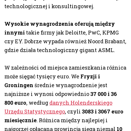
technologicznej i konsultingowej.
Wysokie wynagrodzenia oferują między
innymi
takie firmy jak Deloitte, PwC, KPMG
czy EY. Dobrze wypada również Noord Brabant,
gdzie działa technologiczny gigant ASML.
W zależności od miejsca zamieszkania różnica
może sięgać tysięcy euro. We
Fryzji i
Groningen
średnie wynagrodzenie jest
najniższe i wynosi odpowiednio
37 000 i 36
800 euro
, według
danych Holenderskiego
Urzędu Statystycznego
, czyli
3083 i 3067 euro
miesięcznie
. Różnica między najlepiej i
najgorzej opłacaną prowincją sięga niemal
10