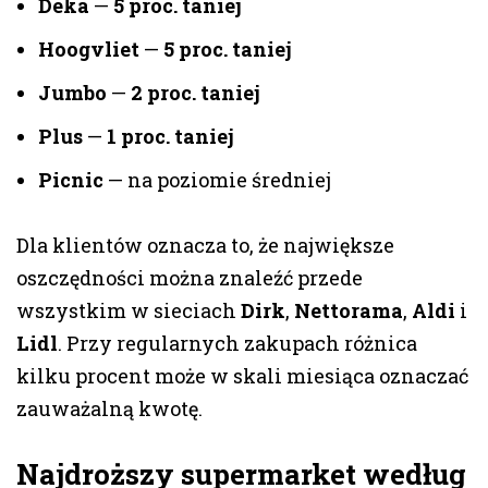
Deka
—
5 proc. taniej
Hoogvliet
—
5 proc. taniej
Jumbo
—
2 proc. taniej
Plus
—
1 proc. taniej
Picnic
— na poziomie średniej
Dla klientów oznacza to, że największe
oszczędności można znaleźć przede
wszystkim w sieciach
Dirk
,
Nettorama
,
Aldi
i
Lidl
. Przy regularnych zakupach różnica
kilku procent może w skali miesiąca oznaczać
zauważalną kwotę.
Najdroższy supermarket według