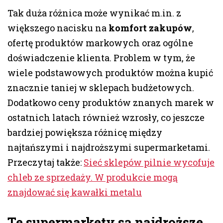
Tak duża różnica może wynikać m.in. z
większego nacisku na
komfort zakupów
,
ofertę produktów markowych oraz ogólne
doświadczenie klienta. Problem w tym, że
wiele podstawowych produktów można kupić
znacznie taniej w sklepach budżetowych.
Dodatkowo ceny produktów znanych marek w
ostatnich latach również wzrosły, co jeszcze
bardziej powiększa różnicę między
najtańszymi i najdroższymi supermarketami.
Przeczytaj także:
Sieć sklepów pilnie wycofuje
chleb ze sprzedaży. W produkcie mogą
znajdować się kawałki metalu
Te supermarkety są najdroższe