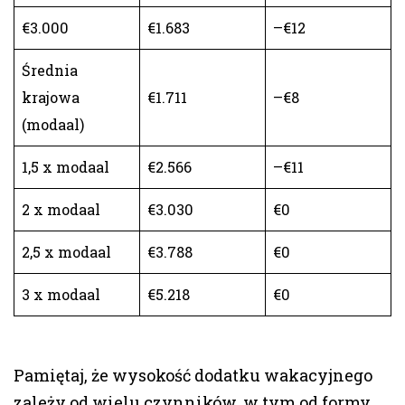
€3.000
€1.683
–€12
Średnia
krajowa
€1.711
–€8
(modaal)
1,5 x modaal
€2.566
–€11
2 x modaal
€3.030
€0
2,5 x modaal
€3.788
€0
3 x modaal
€5.218
€0
Pamiętaj, że wysokość dodatku wakacyjnego
zależy od wielu czynników, w tym od formy