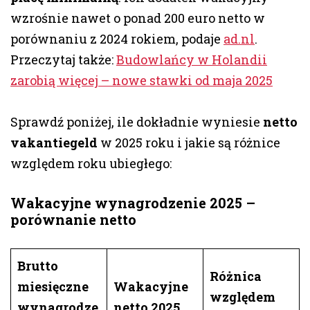
wzrośnie nawet o ponad 200 euro netto w
porównaniu z 2024 rokiem, podaje
ad.nl
.
Przeczytaj także:
Budowlańcy w Holandii
zarobią więcej – nowe stawki od maja 2025
Sprawdź poniżej, ile dokładnie wyniesie
netto
vakantiegeld
w 2025 roku i jakie są różnice
względem roku ubiegłego:
Wakacyjne wynagrodzenie 2025 –
porównanie netto
Brutto
Różnica
miesięczne
Wakacyjne
względem
wynagrodze
netto 2025