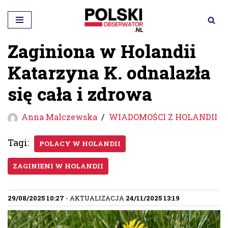
Przejdź
do
Zaginiona w Holandii
treści
Katarzyna K. odnalazła
się cała i zdrowa
Anna Malczewska
WIADOMOŚCI Z HOLANDII
Tagi:
POLACY W HOLANDII
ZAGINIENI W HOLANDII
29/08/2025 10:27
- AKTUALIZACJA
24/11/2025 13:19