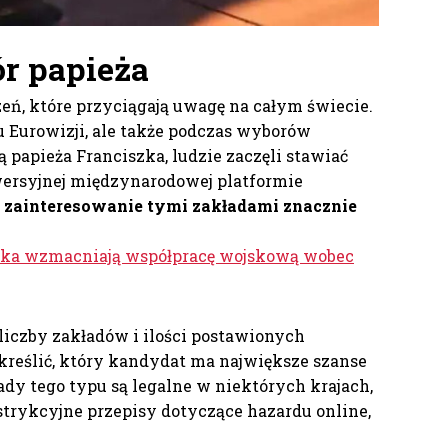
r papieża
eń, które przyciągają uwagę na całym świecie.
 Eurowizji, ale także podczas wyborów
ą papieża Franciszka, ludzie zaczęli stawiać
ersyjnej międzynarodowej platformie
,
zainteresowanie tymi zakładami znacznie
lska wzmacniają współpracę wojskową wobec
 liczby zakładów i ilości postawionych
reślić, który kandydat ma największe szanse
ady tego typu są legalne w niektórych krajach,
estrykcyjne przepisy dotyczące hazardu online,