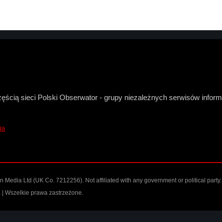
zęścią sieci Polski Obserwator - grupy niezależnych serwisów infor
ia
Media Ltd (UK Co. 7212256). Not affiliated with any government or political party.
| Wszelkie prawa zastrzeżone.