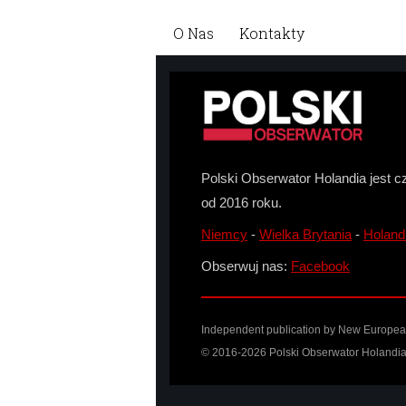
O Nas
Kontakty
Polski Obserwator Holandia jest c
od 2016 roku.
Niemcy
-
Wielka Brytania
-
Holand
Obserwuj nas:
Facebook
Independent publication by New European 
© 2016-2026 Polski Obserwator Holandia 