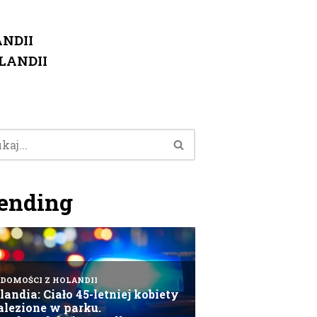
NDII
LANDII
ending