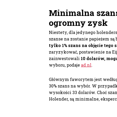
Minimalna szans
ogromny zysk
Niestety, dla jedynego holender
szanse na zostanie papieżem są
tylko 1% szans na objęcie tego
zaryzykować, postawienie na Eijk
zainwestowali
10 dolarów, mogą
wyboru, podaje
ad.nl
.
Głównym faworytem jest według
30% szans na wybór. W przypadk
wysokości 33 dolarów. Choć szans
Holender, są minimalne, eksperc