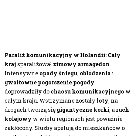
Paraliż komunikacyjny w Holandii:
Cały
kraj
sparaliżował
zimowy armagedon
.
Intensywne
opady śniegu
,
oblodzenia
i
gwałtowne pogorszenie pogody
doprowadziły do
chaosu komunikacyjnego
w
całym kraju. Wstrzymane zostały
loty
, na
drogach tworzą się
gigantyczne korki
, a
ruch
kolejowy
w wielu regionach jest poważnie
zakłócony. Służby apelują do mieszkańców o