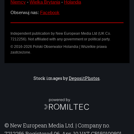
Niemcy
-
Wielka Brytania
-
Holandia
Obserwuj nas:
Facebook
Independent publication by New European Media Ltd (UK Co.
7212256). Not affiliated with any government or political party.
© 2016-2026 Polski Obserwator Holandia | Wszelkie prawa
zastrzeżone.
Stock images by
DepositPhotos
.
© New European Media Ltd. | Company no.
7212256 Registered 06-Apr-10 VAT GB159109891