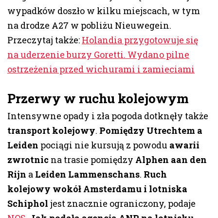
wypadków doszło w kilku miejscach, w tym
na drodze A27 w pobliżu Nieuwegein.
Przeczytaj także:
Holandia przygotowuje się
na uderzenie burzy Goretti. Wydano pilne
ostrzeżenia przed wichurami i zamieciami
Przerwy w ruchu kolejowym
Intensywne opady i zła pogoda dotknęły także
transport kolejowy
.
Pomiędzy Utrechtem a
Leiden
pociągi nie kursują z powodu
awarii
zwrotnic
na trasie pomiędzy
Alphen aan den
Rijn
a
Leiden Lammenschans
.
Ruch
kolejowy wokół Amsterdamu i lotniska
Schiphol
jest znacznie ograniczony, podaje
NOS
.
Jak podała agencja ANP, na lotnisku