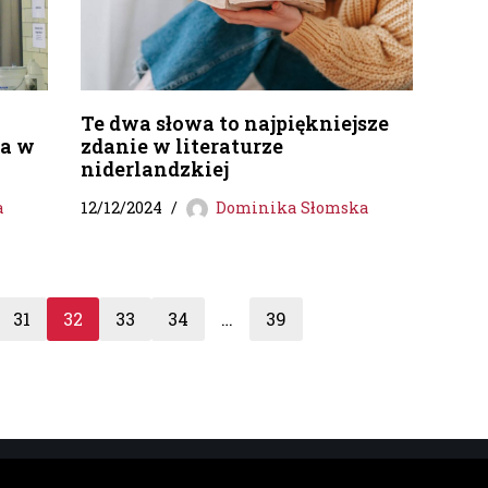
Te dwa słowa to najpiękniejsze
a w
zdanie w literaturze
niderlandzkiej
a
12/12/2024
Dominika Słomska
31
32
33
34
…
39