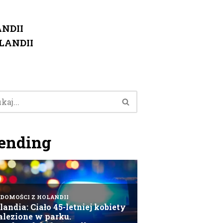
NDII
LANDII
ending