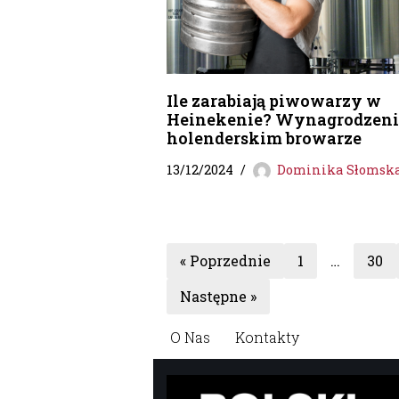
Ile zarabiają piwowarzy w
Heinekenie? Wynagrodzeni
holenderskim browarze
13/12/2024
Dominika Słomsk
« Poprzednie
1
…
30
Następne »
O Nas
Kontakty