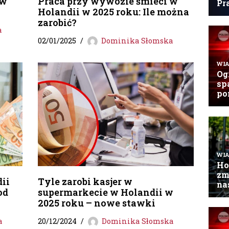
 w
Praca przy wywozie śmieci w
Holandii w 2025 roku: Ile można
zarobić?
a
02/01/2025
Dominika Słomska
ii
Tyle zarobi kasjer w
od
supermarkecie w Holandii w
2025 roku – nowe stawki
a
20/12/2024
Dominika Słomska