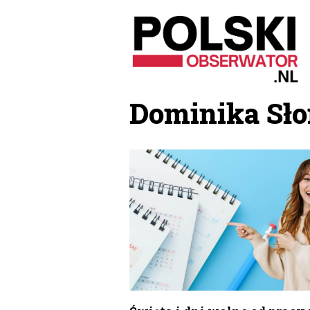
Przejdź
do
treści
Dominika Sł