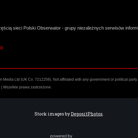
zęścią sieci Polski Obserwator - grupy niezależnych serwisów infor
ia
Media Ltd (UK Co. 7212256). Not affiliated with any government or political party.
| Wszelkie prawa zastrzeżone.
Stock images by
DepositPhotos
.