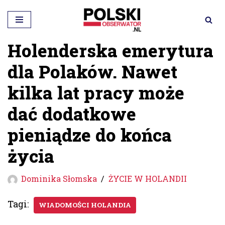
Przejdź
do
Holenderska emerytura
treści
dla Polaków. Nawet
kilka lat pracy może
dać dodatkowe
pieniądze do końca
życia
Dominika Słomska
ŻYCIE W HOLANDII
Tagi:
WIADOMOŚCI HOLANDIA