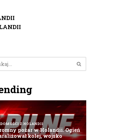
NDII
LANDII
ending