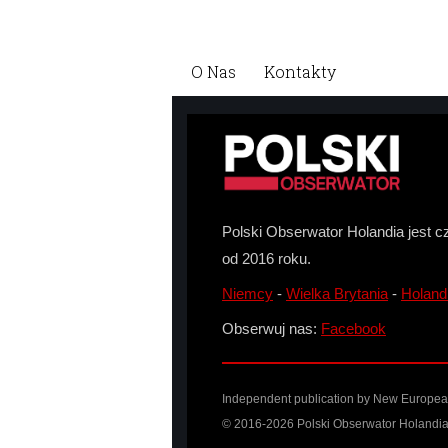
O Nas
Kontakty
Polski Obserwator Holandia jest c
od 2016 roku.
Niemcy
-
Wielka Brytania
-
Holand
Obserwuj nas:
Facebook
Independent publication by New European 
© 2016-2026 Polski Obserwator Holandia 