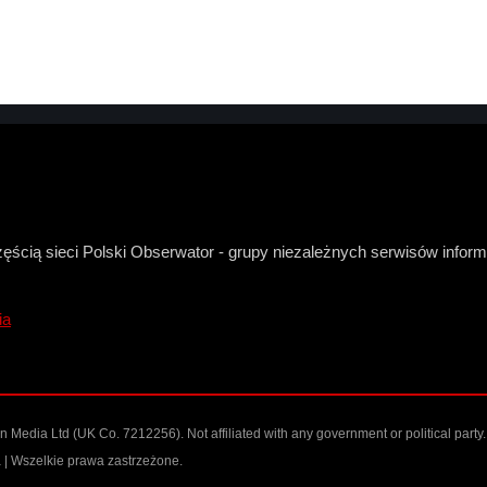
zęścią sieci Polski Obserwator - grupy niezależnych serwisów infor
ia
Media Ltd (UK Co. 7212256). Not affiliated with any government or political party.
| Wszelkie prawa zastrzeżone.