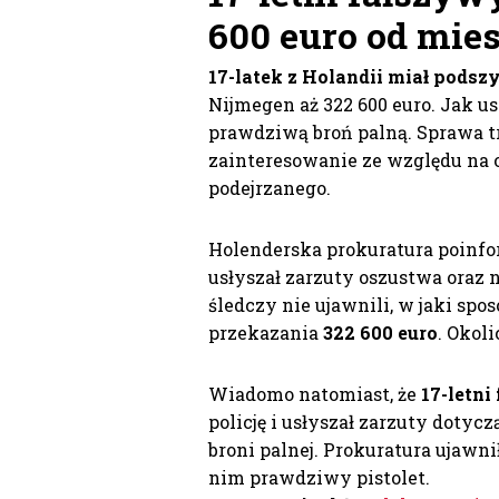
600 euro od mie
17-latek z Holandii miał podszy
Nijmegen aż 322 600 euro. Jak us
prawdziwą broń palną. Sprawa tr
zainteresowanie ze względu na
podejrzanego.
Holenderska prokuratura poinfor
usłyszał zarzuty oszustwa oraz n
śledczy nie ujawnili, w jaki sp
przekazania
322 600 euro
. Okol
Wiadomo natomiast, że
17-letni
policję i usłyszał zarzuty dotyc
broni palnej. Prokuratura ujawn
nim prawdziwy pistolet.