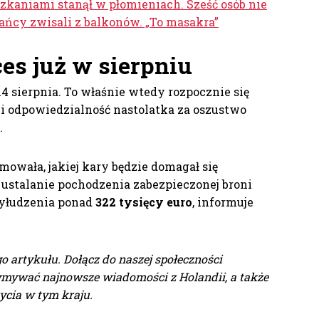
szkaniami stanął w płomieniach. Sześć osób nie
kańcy zwisali z balkonów. „To masakra”
ces już w sierpniu
4 sierpnia. To właśnie wtedy rozpocznie się
ni odpowiedzialność nastolatka za oszustwo
.
mowała, jakiej kary będzie domagał się
 ustalanie pochodzenia zabezpieczonej broni
wyłudzenia ponad
322 tysięcy euro
, informuje
o artykułu. Dołącz do naszej społeczności
ymywać najnowsze wiadomości z Holandii, a także
ycia w tym kraju.