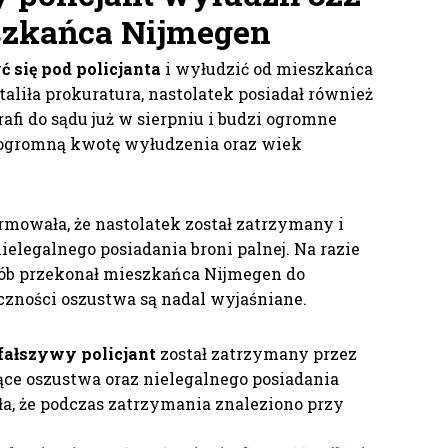
szkańca Nijmegen
ć się pod policjanta
i wyłudzić od mieszkańca
taliła prokuratura, nastolatek posiadał również
afi do sądu już w sierpniu i budzi ogromne
 ogromną kwotę wyłudzenia oraz wiek
mowała, że nastolatek został zatrzymany i
ielegalnego posiadania broni palnej. Na razie
osób przekonał mieszkańca Nijmegen do
iczności oszustwa są nadal wyjaśniane.
 fałszywy policjant
został zatrzymany przez
zące oszustwa oraz nielegalnego posiadania
iła, że podczas zatrzymania znaleziono przy