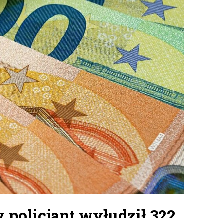
y policjant wyłudził 322