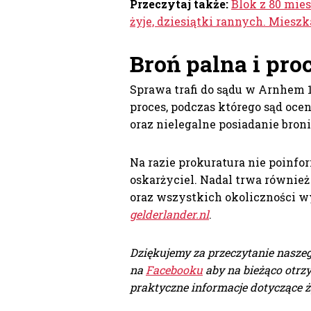
Przeczytaj także:
Blok z 80 mie
żyje, dziesiątki rannych. Miesz
Broń palna i pro
Sprawa trafi do sądu w Arnhem 1
proces, podczas którego sąd oce
oraz nielegalne posiadanie broni
Na razie prokuratura nie poinfor
oskarżyciel. Nadal trwa również
oraz wszystkich okoliczności 
gelderlander.nl
.
Dziękujemy za przeczytanie naszeg
na
Facebooku
aby na bieżąco otrz
praktyczne informacje dotyczące ż