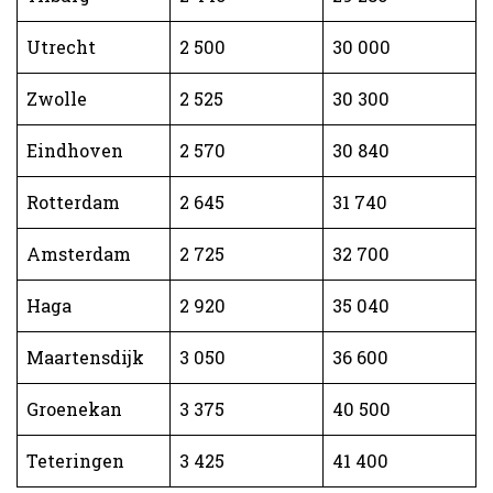
Utrecht
2 500
30 000
Zwolle
2 525
30 300
Eindhoven
2 570
30 840
Rotterdam
2 645
31 740
Amsterdam
2 725
32 700
Haga
2 920
35 040
Maartensdijk
3 050
36 600
Groenekan
3 375
40 500
Teteringen
3 425
41 400