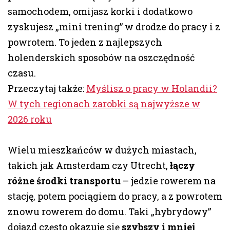
samochodem, omijasz korki i dodatkowo
zyskujesz „mini trening” w drodze do pracy i z
powrotem. To jeden z najlepszych
holenderskich sposobów na oszczędność
czasu.
Przeczytaj także:
Myślisz o pracy w Holandii?
W tych regionach zarobki są najwyższe w
2026 roku
Wielu mieszkańców w dużych miastach,
takich jak Amsterdam czy Utrecht,
łączy
różne środki transportu
– jedzie rowerem na
stację, potem pociągiem do pracy, a z powrotem
znowu rowerem do domu. Taki „hybrydowy”
dojazd często okazuje się
szybszy i mniej